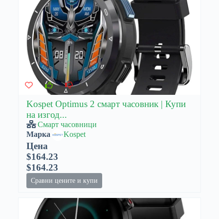
Kospet Optimus 2 смарт часовник | Купи
на изгод...
Смарт часовници
Марка
Kospet
Цена
$164.23
$164.23
Сравни цените и купи