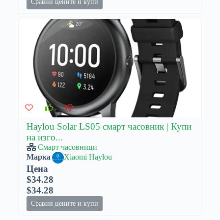
Сравни цените и купи
Haylou Solar LS05 смарт часовник | Купи
на изго...
Смарт часовници
Марка
Xiaomi Haylou
Цена
$34.28
$34.28
Сравни цените и купи