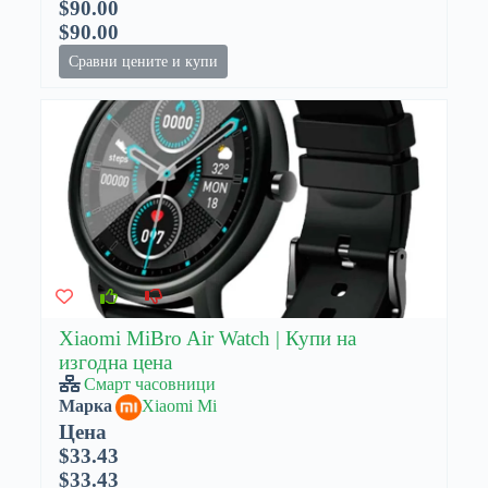
$90.00
$90.00
Сравни цените и купи
Xiaomi MiBro Air Watch | Купи на
изгодна цена
Смарт часовници
Марка
Xiaomi Mi
Цена
$33.43
$33.43