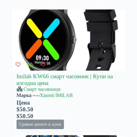
Imilab KW66 смарт часовник | Купи на
изгодна цена
Смарт часовници
Марка
Xiaomi IMILAB
Цена
$50.50
$50.50
Сравни цените и купи