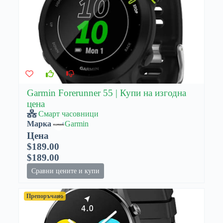
Garmin Forerunner 55 | Купи на изгодна
цена
Смарт часовници
Марка
Garmin
Цена
$189.00
$189.00
Сравни цените и купи
Препоръчано