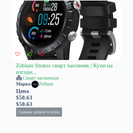
Zeblaze Stratos смарт часовник | Купи на
изгодн...
Смарт часовници
Марка
Zeblaze
Цена
$58.63
$58.63
Сравни цените и купи