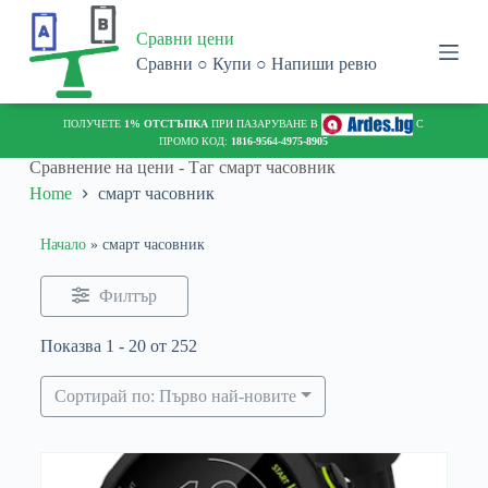
S
Сравни цени
k
i
Сравни ○ Купи ○ Напиши ревю
p
t
o
С
ПОЛУЧЕТЕ
1% ОТСТЪПКА
ПРИ ПАЗАРУВАНЕ В
С
c
ПРОМО КОД:
1816-9564-4975-8905
o
Сравнение на цени - Таг
смарт часовник
n
Home
смарт часовник
t
e
n
Начало
»
смарт часовник
t
Филтър
Показва 1 - 20 от 252
Сортирай по: Първо най-новите