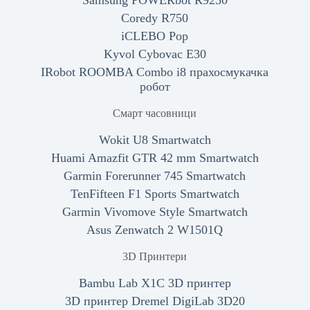
Samsung POWERbot R9250
Coredy R750
iCLEBO Pop
Kyvol Cybovac E30
IRobot ROOMBA Combo i8 прахосмукачка
робот
Смарт часовници
Wokit U8 Smartwatch
Huami Amazfit GTR 42 mm Smartwatch
Garmin Forerunner 745 Smartwatch
TenFifteen F1 Sports Smartwatch
Garmin Vivomove Style Smartwatch
Asus Zenwatch 2 W1501Q
3D Принтери
Bambu Lab X1C 3D принтер
3D принтер Dremel DigiLab 3D20