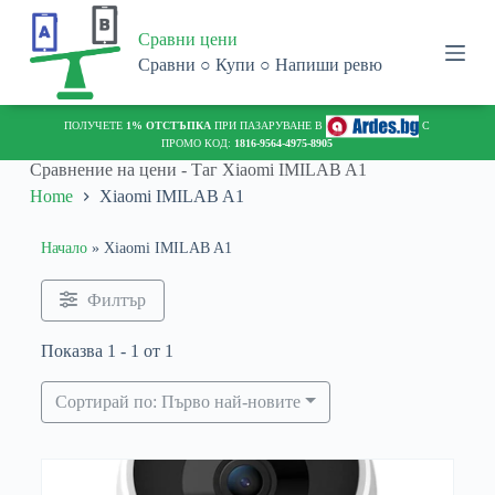
S
Сравни цени
k
i
Сравни ○ Купи ○ Напиши ревю
p
t
o
ПОЛУЧЕТЕ
1% ОТСТЪПКА
ПРИ ПАЗАРУВАНЕ В
С
c
ПРОМО КОД:
1816-9564-4975-8905
o
Сравнение на цени - Таг
Xiaomi IMILAB A1
n
Home
Xiaomi IMILAB A1
t
e
n
Начало
»
Xiaomi IMILAB A1
t
Филтър
Показва 1 - 1 от 1
Сортирай по: Първо най-новите