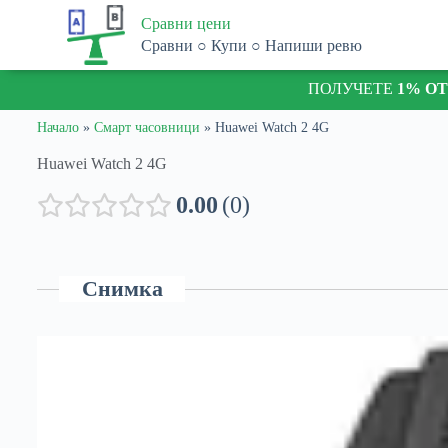
S
Сравни цени
k
Сравни ○ Купи ○ Напиши ревю
i
p
ПОЛУЧЕТЕ
1% О
t
o
c
Начало
»
Смарт часовници
»
Huawei Watch 2 4G
o
n
Huawei Watch 2 4G
t
e
0.00
0
n
t
Снимка