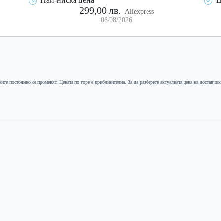
Най-ниска цена
Ц
299,00 лв.
Aliexpress
06/08/2026
ните постоянно се променят. Цената по горе е приблизителна. За да разберете актуалната цена на доставчик