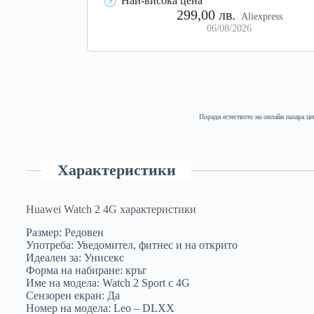
Най-висока цена
299,00 лв.
Aliexpress
06/08/2026
Поради естеството на онлайн пазара це
Характеристики
Huawei Watch 2 4G характеристики
Размер: Редовен
Употреба: Уведомител, фитнес и на открито
Идеален за: Унисекс
Форма на набиране: кръг
Име на модела: Watch 2 Sport с 4G
Сензорен екран: Да
Номер на модела: Leo – DLXX