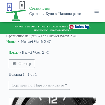
S
Сравни цени
k
i
Сравни ○ Купи ○ Напиши ревю
p
t
o
ПОЛУЧЕТЕ
1% ОТСТЪПКА
ПРИ ПАЗАРУВАНЕ В
С
c
ПРОМО КОД:
1816-9564-4975-8905
o
Сравнение на цени - Таг
Huawei Watch 2 4G
n
Home
Huawei Watch 2 4G
t
e
n
Начало
»
Huawei Watch 2 4G
t
Филтър
Показва 1 - 1 от 1
Сортирай по: Първо най-новите