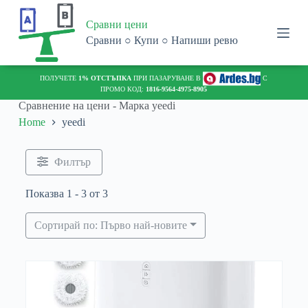
S
Сравни цени
k
i
Сравни ○ Купи ○ Напиши ревю
p
t
o
ПОЛУЧЕТЕ
1% ОТСТЪПКА
ПРИ ПАЗАРУВАНЕ В
С
c
ПРОМО КОД:
1816-9564-4975-8905
o
Сравнение на цени - Марка
yeedi
n
Home
yeedi
t
e
n
t
Филтър
Показва 1 - 3 от 3
Сортирай по: Първо най-новите