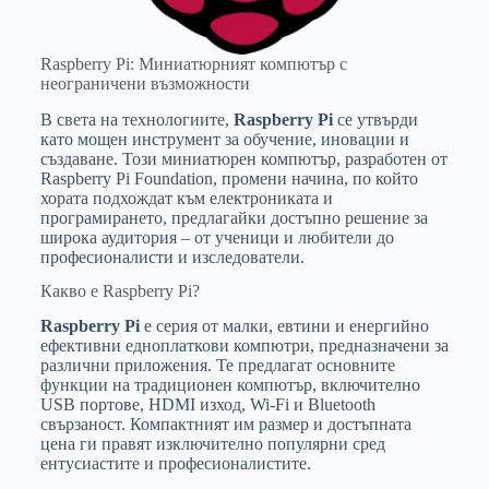
Raspberry Pi: Миниатюрният компютър с
неограничени възможности
В света на технологиите,
Raspberry Pi
се утвърди
като мощен инструмент за обучение, иновации и
създаване. Този миниатюрен компютър, разработен от
Raspberry Pi Foundation, промени начина, по който
хората подхождат към електрониката и
програмирането, предлагайки достъпно решение за
широка аудитория – от ученици и любители до
професионалисти и изследователи.
Какво е Raspberry Pi?
Raspberry Pi
е серия от малки, евтини и енергийно
ефективни едноплаткови компютри, предназначени за
различни приложения. Те предлагат основните
функции на традиционен компютър, включително
USB портове, HDMI изход, Wi-Fi и Bluetooth
свързаност. Компактният им размер и достъпната
цена ги правят изключително популярни сред
ентусиастите и професионалистите.