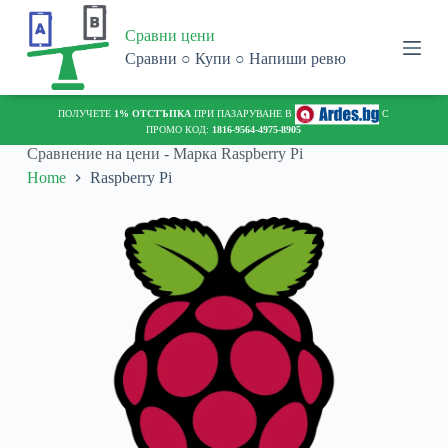
S
Сравни цени
k
i
Сравни ○ Купи ○ Напиши ревю
p
t
o
ПОЛУЧЕТЕ
1% ОТСТЪПКА
ПРИ ПАЗАРУВАНЕ В
С
c
ПРОМО КОД:
1816-9564-4975-8905
o
Сравнение на цени - Марка
Raspberry Pi
n
Home
Raspberry Pi
t
e
n
t