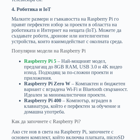
4. Роботика и IoT
Малките размери и гъвкавостта на Raspberry Pi го
правят перфектен избор за проекти в областта на
роботиката и Интернет на нещата (IoT). Можете да
създавате роботи, дронове или интелигентни
устройства, които взаимодействат с околната среда.
Популярни модели на Raspberry Pi
Raspberry Pi 5
– Най-мощният модел,
предлагащ до 8GB RAM, USB 3.0 и 4K видео
изход. Подходящ за по-сложни проекти и
приложения.
Raspberry Pi Zero W
– Компактен и бюджетен
вариант с вградена Wi-Fi и Bluetooth свързаност.
Идеален за минималистични проекти.
Raspberry Pi 400
– Компютър, вграден в
клавиатура, който е перфектен за обучение и
домашна употреба.
Как да започнете с Raspberry Pi?
Ако сте нов в света на Raspberry Pi, започнете с
основен комплект, който включва платката, microSD