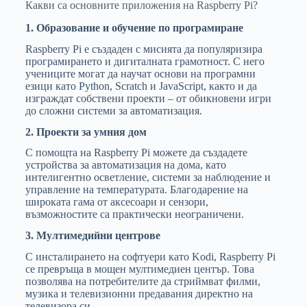
Какви са основните приложения на Raspberry Pi?
1. Образование и обучение по програмиране
Raspberry Pi е създаден с мисията да популяризира
програмирането и дигиталната грамотност. С него
учениците могат да научат основи на програмни
езици като Python, Scratch и JavaScript, както и да
изграждат собствени проекти – от обикновени игри
до сложни системи за автоматизация.
2. Проекти за умния дом
С помощта на Raspberry Pi можете да създадете
устройства за автоматизация на дома, като
интелигентно осветление, системи за наблюдение и
управление на температурата. Благодарение на
широката гама от аксесоари и сензори,
възможностите са практически неограничени.
3. Мултимедийни центрове
С инсталирането на софтуери като Kodi, Raspberry Pi
се превръща в мощен мултимедиен център. Това
позволява на потребителите да стриймват филми,
музика и телевизионни предавания директно на
телевизора си.