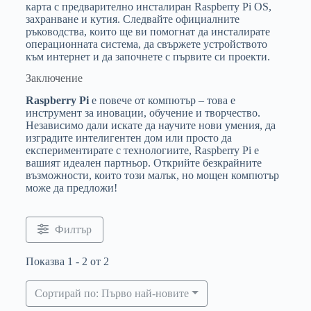
карта с предварително инсталиран Raspberry Pi OS,
захранване и кутия. Следвайте официалните
ръководства, които ще ви помогнат да инсталирате
операционната система, да свържете устройството
към интернет и да започнете с първите си проекти.
Заключение
Raspberry Pi
е повече от компютър – това е
инструмент за иновации, обучение и творчество.
Независимо дали искате да научите нови умения, да
изградите интелигентен дом или просто да
експериментирате с технологиите, Raspberry Pi е
вашият идеален партньор. Открийте безкрайните
възможности, които този малък, но мощен компютър
може да предложи!
Филтър
Показва 1 - 2 от 2
Сортирай по: Първо най-новите