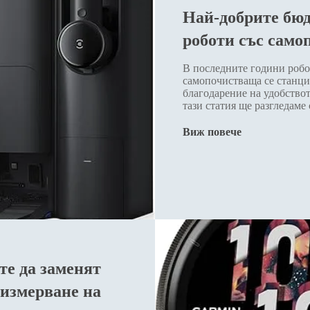
Най-добрите бю
роботи със само
В последните години робо
самопочистваща се станци
благодарение на удобствот
тази статия ще разгледаме
Виж повече
те да заменят
 измерване на