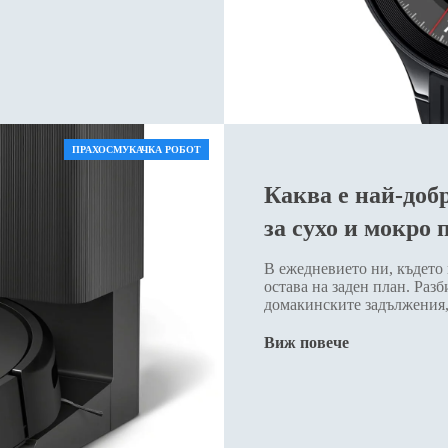
ПРАХОСМУКАЧКА РОБОТ
Каква е най-доб
за сухо и мокро
В ежедневието ни, където 
остава на заден план. Разб
домакинските задължения
Виж повече