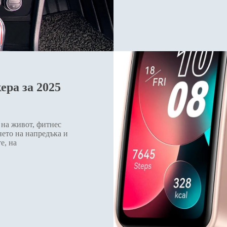
ера за 2025
 на живот, фитнес
нето на напредъка и
е, на