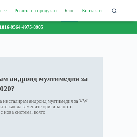
и
Ревюта на продукти
Блог
Контакти
1816-9564-4975-8905
ам андроид мултимедия за
2020?
да инсталирам андроид мултимедия за VW
чите как да замените оригиналното
с нова система, която