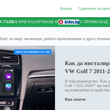
Начало
Сравнение на цен
ТСТЪПКА
ПРИ ПАЗАРУВАНЕ В
С ПРОМО КОД:
Блог за смарт часовници, роботи прахосмукачки и друга техника
АВТО И НАПРАВИ СИ САМ
Как да инсталир
VW Golf 7 2011-
В това ръководство "Как 
Golf 7 2011-2020?" ще нау
мултимедийно устройство 
Виж повече