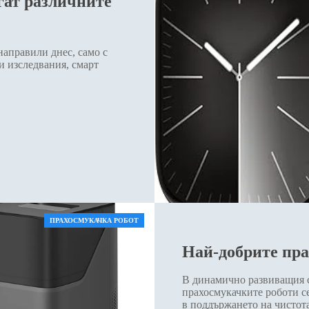
гат различните
направили днес, само с
и изследвания, смарт
ПРАХОСМУКАЧКА РОБОТ
Най-добрите пра
В динамично развиващия с
прахосмукачките роботи 
в поддържането на чистот