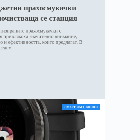
джетни прахосмукачки
почистваща се станция
тизираните прахосмукачки с
я привлякоха значително внимание,
о и ефективността, които предлагат. В
 седем
СМАРТ ЧАСОВНИЦИ