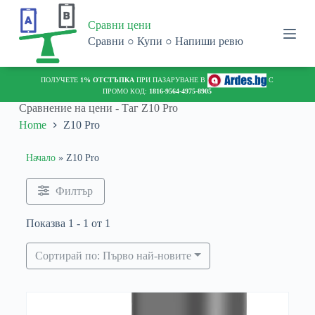
S
Сравни цени
k
i
Сравни ○ Купи ○ Напиши ревю
p
t
o
ПОЛУЧЕТЕ
1% ОТСТЪПКА
ПРИ ПАЗАРУВАНЕ В
С
c
ПРОМО КОД:
1816-9564-4975-8905
o
Сравнение на цени - Таг
Z10 Pro
n
Home
Z10 Pro
t
e
n
Начало
»
Z10 Pro
t
Филтър
Показва 1 - 1 от 1
Сортирай по: Първо най-новите