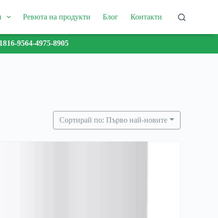
и
Ревюта на продукти
Блог
Контакти
1816-9564-4975-8905
Сортирай по: Първо най-новите