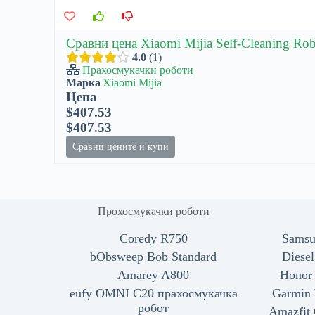
Сравни цена Xiaomi Mijia Self-Cleaning Robo
4.0
1
Прахосмукачки роботи
Марка
Xiaomi Mijia
Цена
$407.53
$407.53
Сравни цените и купи
Прохосмукачки роботи
Coredy R750
Samsu
bObsweep Bob Standard
Diese
Amarey A800
Honor
eufy OMNI C20 прахосмукачка
Garmin 
робот
Amazfit