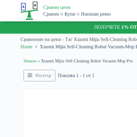
S
Сравни цени
k
Сравни ○ Купи ○ Напиши ревю
i
p
ПОЛУЧЕТЕ
1% О
t
o
c
Сравнение на цени - Таг
Xiaomi Mijia Self-Cleaning Ro
o
Home
Xiaomi Mijia Self-Cleaning Robot Vacuum-Mop 
n
t
e
Начало
»
Xiaomi Mijia Self-Cleaning Robot Vacuum-Mop Pro
n
t
Филтър
Показва 1 - 1 от 1