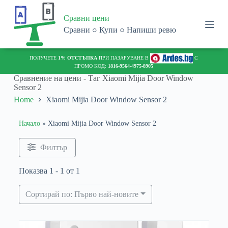
S
Сравни цени
k
i
Сравни ○ Купи ○ Напиши ревю
p
t
o
ПОЛУЧЕТЕ
1% ОТСТЪПКА
ПРИ ПАЗАРУВАНЕ В
С
c
ПРОМО КОД:
1816-9564-4975-8905
o
Сравнение на цени - Таг
Xiaomi Mijia Door Window
n
Sensor 2
t
Home
Xiaomi Mijia Door Window Sensor 2
e
n
t
Начало
»
Xiaomi Mijia Door Window Sensor 2
Филтър
Показва 1 - 1 от 1
Сортирай по: Първо най-новите