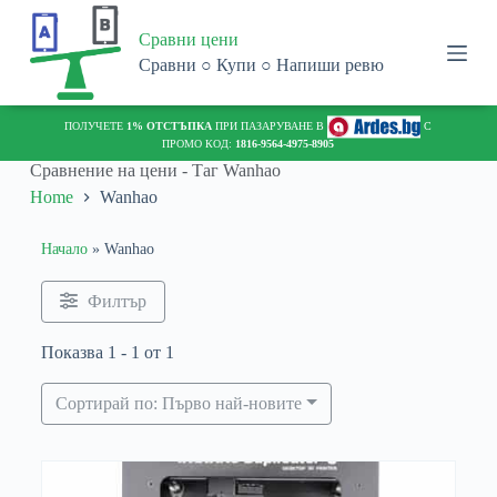
S
Сравни цени
k
i
Сравни ○ Купи ○ Напиши ревю
p
t
o
ПОЛУЧЕТЕ
1% ОТСТЪПКА
ПРИ ПАЗАРУВАНЕ В
С
c
ПРОМО КОД:
1816-9564-4975-8905
o
Сравнение на цени - Таг
Wanhao
n
Home
Wanhao
t
e
n
Начало
»
Wanhao
t
Филтър
Показва 1 - 1 от 1
Сортирай по: Първо най-новите