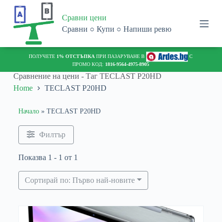
S
Сравни цени
k
i
Сравни ○ Купи ○ Напиши ревю
p
t
o
ПОЛУЧЕТЕ
1% ОТСТЪПКА
ПРИ ПАЗАРУВАНЕ В
С
c
ПРОМО КОД:
1816-9564-4975-8905
o
Сравнение на цени - Таг
TECLAST P20HD
n
Home
TECLAST P20HD
t
e
n
Начало
»
TECLAST P20HD
t
Филтър
Показва 1 - 1 от 1
Сортирай по: Първо най-новите