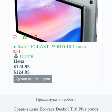
таблет TECLAST P20HD 10.1 инча
1
Таблети
Цена
$124.95
$124.95
Сравни цените и купи
Прохосмукачки роботи
Сравни цена Ecovacs Deebot T10 Plus робот