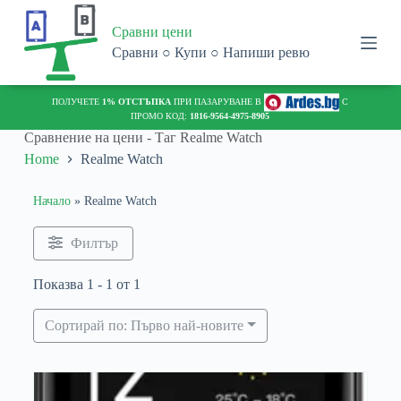
S
Сравни цени
k
i
Сравни ○ Купи ○ Напиши ревю
p
t
o
ПОЛУЧЕТЕ
1% ОТСТЪПКА
ПРИ ПАЗАРУВАНЕ В
С
c
ПРОМО КОД:
1816-9564-4975-8905
o
Сравнение на цени - Таг
Realme Watch
n
Home
Realme Watch
t
e
n
Начало
»
Realme Watch
t
Филтър
Показва 1 - 1 от 1
Сортирай по: Първо най-новите