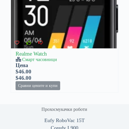
Realme Watch
Смарт часовници
Цена
$46.00
$46.00
Сравни цените и купи
Прохосмукачки роботи
Eufy RoboVac 15T
Coredy L900