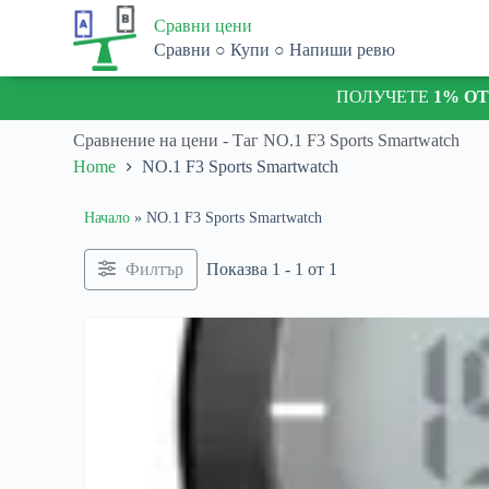
S
Сравни цени
k
Сравни ○ Купи ○ Напиши ревю
i
p
ПОЛУЧЕТЕ
1% О
t
o
c
Сравнение на цени - Таг
NO.1 F3 Sports Smartwatch
o
Home
NO.1 F3 Sports Smartwatch
n
t
e
Начало
»
NO.1 F3 Sports Smartwatch
n
t
Филтър
Показва 1 - 1 от 1