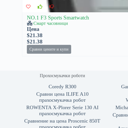
NO.1 F3 Sports Smartwatch
Смарт часовници
Цена
$21.38
$21.38
Сравни цените и купи
Прохосмукачки роботи
Coredy R300
Ga
Сравни цена ILIFE A10
прахосмукачка робот
ROWENTA X-Plorer Serie 130 AI
Micha
прахосмукачка робот
Сравни
Сравнение на цена Proscenic 850T
прахосмукачка робот