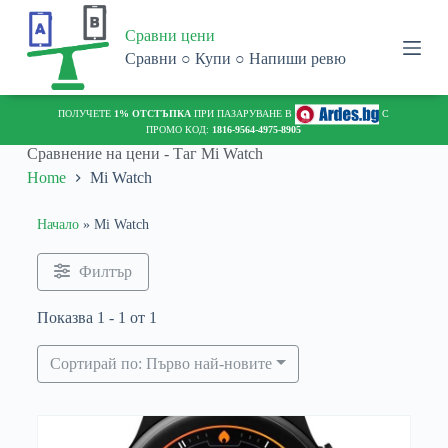
S
Сравни цени
k
i
Сравни ○ Купи ○ Напиши ревю
p
t
o
ПОЛУЧЕТЕ
1% ОТСТЪПКА
ПРИ ПАЗАРУВАНЕ В
С
c
ПРОМО КОД:
1816-9564-4975-8905
o
Сравнение на цени - Таг
Mi Watch
n
Home
Mi Watch
t
e
n
Начало
»
Mi Watch
t
Филтър
Показва 1 - 1 от 1
Сортирай по: Първо най-новите