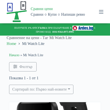
S
Сравни цени
k
i
Сравни ○ Купи ○ Напиши ревю
p
t
o
ПОЛУЧЕТЕ
1% ОТСТЪПКА
ПРИ ПАЗАРУВАНЕ В
С
c
ПРОМО КОД:
1816-9564-4975-8905
o
Сравнение на цени - Таг
Mi Watch Lite
n
Home
Mi Watch Lite
t
e
n
Начало
»
Mi Watch Lite
t
Филтър
Показва 1 - 1 от 1
Сортирай по: Първо най-новите