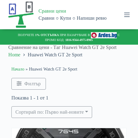
S
Сравни цени
k
i
Сравни ○ Купи ○ Напиши ревю
p
t
o
ПОЛУЧЕТЕ
1% ОТСТЪПКА
ПРИ ПАЗАРУВАНЕ В
С
c
ПРОМО КОД:
1816-9564-4975-8905
o
Сравнение на цени - Таг
Huawei Watch GT 2e Sport
n
Home
Huawei Watch GT 2e Sport
t
e
n
Начало
»
Huawei Watch GT 2e Sport
t
Филтър
Показва 1 - 1 от 1
Сортирай по: Първо най-новите