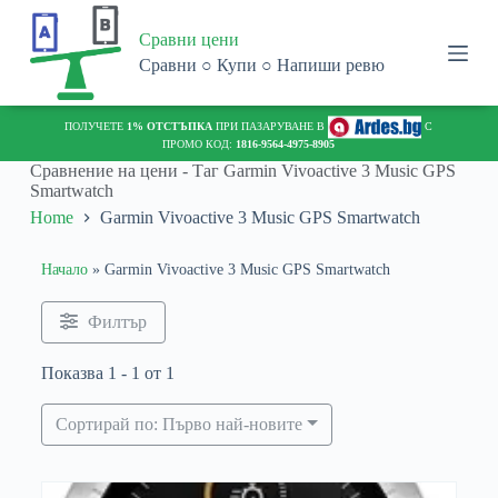
S
Сравни цени
k
i
Сравни ○ Купи ○ Напиши ревю
p
t
o
ПОЛУЧЕТЕ
1% ОТСТЪПКА
ПРИ ПАЗАРУВАНЕ В
С
c
ПРОМО КОД:
1816-9564-4975-8905
o
Сравнение на цени - Таг
Garmin Vivoactive 3 Music GPS
n
Smartwatch
t
Home
Garmin Vivoactive 3 Music GPS Smartwatch
e
n
t
Начало
»
Garmin Vivoactive 3 Music GPS Smartwatch
Филтър
Показва 1 - 1 от 1
Сортирай по: Първо най-новите