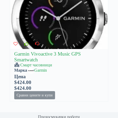
Garmin Vivoactive 3 Music GPS
Smartwatch
Смарт часовници
Марка
Garmin
Цена
$424.00
$424.00
Сравни цените и купи
Прохосмукачки роботи