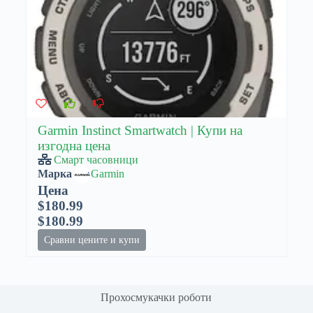
Garmin Instinct Smartwatch | Купи на
изгодна цена
Смарт часовници
Марка
Garmin
Цена
$180.99
$180.99
Сравни цените и купи
Прохосмукачки роботи