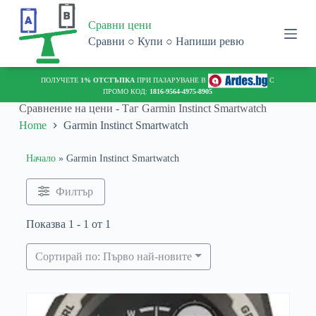
S
Сравни цени
k
i
Сравни ○ Купи ○ Напиши ревю
p
t
o
ПОЛУЧЕТЕ
1% ОТСТЪПКА
ПРИ ПАЗАРУВАНЕ В
С
c
ПРОМО КОД:
1816-9564-4975-8905
o
Сравнение на цени - Таг
Garmin Instinct Smartwatch
n
Home
Garmin Instinct Smartwatch
t
e
n
Начало
»
Garmin Instinct Smartwatch
t
Филтър
Показва 1 - 1 от 1
Сортирай по: Първо най-новите