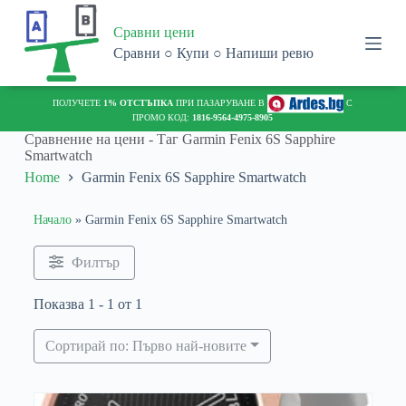
S
Сравни цени
k
i
Сравни ○ Купи ○ Напиши ревю
p
t
o
ПОЛУЧЕТЕ
1% ОТСТЪПКА
ПРИ ПАЗАРУВАНЕ В
С
c
ПРОМО КОД:
1816-9564-4975-8905
o
Сравнение на цени - Таг
Garmin Fenix 6S Sapphire
n
Smartwatch
t
Home
Garmin Fenix 6S Sapphire Smartwatch
e
n
t
Начало
»
Garmin Fenix 6S Sapphire Smartwatch
Филтър
Показва 1 - 1 от 1
Сортирай по: Първо най-новите