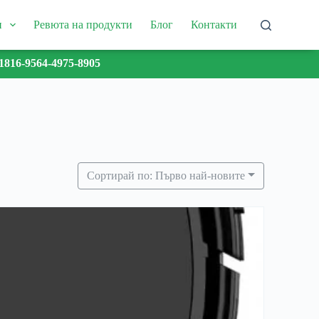
и
Ревюта на продукти
Блог
Контакти
1816-9564-4975-8905
Сортирай по: Първо най-новите