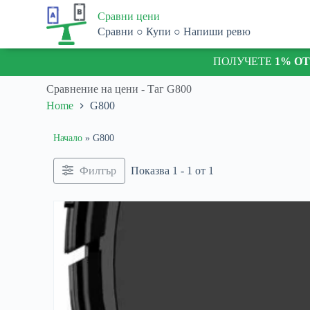
S
Сравни цени
k
Сравни ○ Купи ○ Напиши ревю
i
p
ПОЛУЧЕТЕ
1% О
t
o
c
Сравнение на цени - Таг
G800
o
Home
G800
n
t
e
Начало
»
G800
n
t
Филтър
Показва 1 - 1 от 1