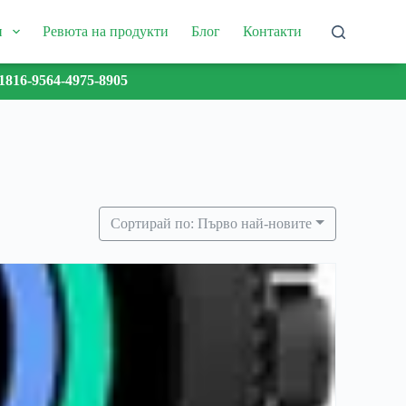
и
Ревюта на продукти
Блог
Контакти
1816-9564-4975-8905
Сортирай по: Първо най-новите