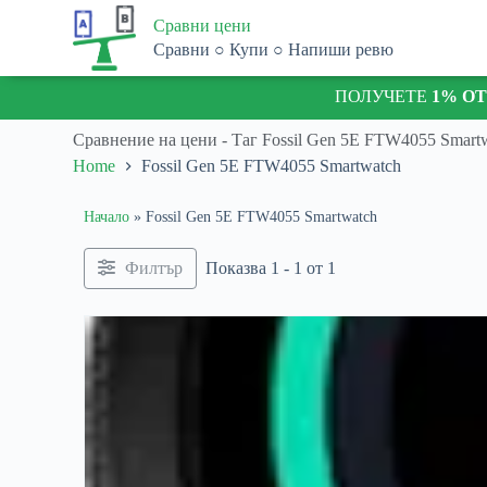
S
Сравни цени
k
Сравни ○ Купи ○ Напиши ревю
i
p
ПОЛУЧЕТЕ
1% О
t
o
c
Сравнение на цени - Таг
Fossil Gen 5E FTW4055 Smart
o
Home
Fossil Gen 5E FTW4055 Smartwatch
n
t
e
Начало
»
Fossil Gen 5E FTW4055 Smartwatch
n
t
Филтър
Показва 1 - 1 от 1