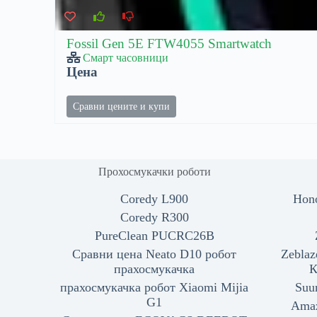
Fossil Gen 5E FTW4055 Smartwatch
Смарт часовници
Цена
Сравни цените и купи
Прохосмукачки роботи
Coredy L900
Hon
Coredy R300
PureClean PUCRC26B
Сравни цена Neato D10 робот
Zeblaz
прахосмукачка
К
прахосмукачка робот Xiaomi Mijia
Suu
G1
Amaz