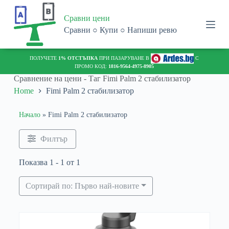
S
Сравни цени
k
i
Сравни ○ Купи ○ Напиши ревю
p
t
o
ПОЛУЧЕТЕ
1% ОТСТЪПКА
ПРИ ПАЗАРУВАНЕ В
С
c
ПРОМО КОД:
1816-9564-4975-8905
o
Сравнение на цени - Таг
Fimi Palm 2 стабилизатор
n
Home
Fimi Palm 2 стабилизатор
t
e
n
Начало
»
Fimi Palm 2 стабилизатор
t
Филтър
Показва 1 - 1 от 1
Сортирай по: Първо най-новите