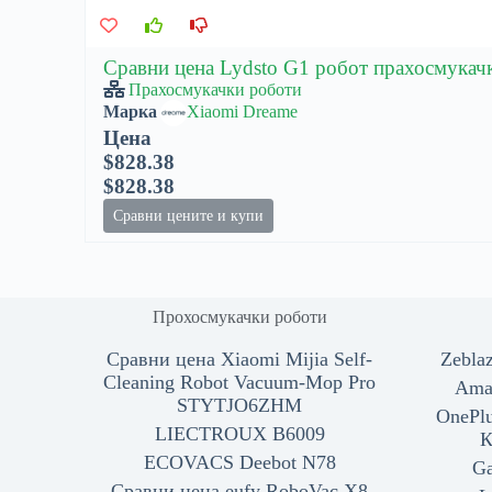
Сравни цена Lydsto G1 робот прахосмукач
Прахосмукачки роботи
Марка
Xiaomi Dreame
Цена
$828.38
$828.38
Сравни цените и купи
Прохосмукачки роботи
Сравни цена Xiaomi Mijia Self-
Zebla
Cleaning Robot Vacuum-Mop Pro
Ama
STYTJO6ZHM
OnePlu
LIECTROUX B6009
К
ECOVACS Deebot N78
Ga
Сравни цена eufy RoboVac X8