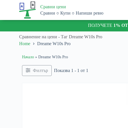
S
Сравни цени
k
Сравни ○ Купи ○ Напиши ревю
i
p
ПОЛУЧЕТЕ
1% О
t
o
c
Сравнение на цени - Таг
Dreame W10s Pro
o
Home
Dreame W10s Pro
n
t
e
Начало
»
Dreame W10s Pro
n
t
Филтър
Показва 1 - 1 от 1