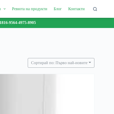
и
Ревюта на продукти
Блог
Контакти
1816-9564-4975-8905
Сортирай по: Първо най-новите