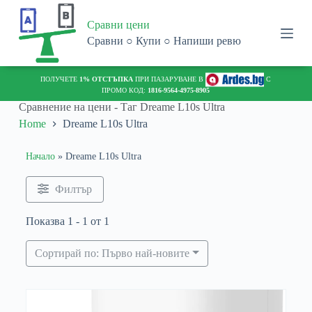
S
Сравни цени
k
i
Сравни ○ Купи ○ Напиши ревю
p
t
o
ПОЛУЧЕТЕ
1% ОТСТЪПКА
ПРИ ПАЗАРУВАНЕ В
С
c
ПРОМО КОД:
1816-9564-4975-8905
o
Сравнение на цени - Таг
Dreame L10s Ultra
n
Home
Dreame L10s Ultra
t
e
n
Начало
»
Dreame L10s Ultra
t
Филтър
Показва 1 - 1 от 1
Сортирай по: Първо най-новите