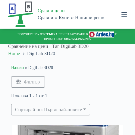
S
Сравни цени
k
i
Сравни ○ Купи ○ Напиши ревю
p
t
o
ПОЛУЧЕТЕ
1% ОТСТЪПКА
ПРИ ПАЗАРУВАНЕ В
С
c
ПРОМО КОД:
1816-9564-4975-8905
o
Сравнение на цени - Таг
DigiLab 3D20
n
Home
DigiLab 3D20
t
e
n
Начало
»
DigiLab 3D20
t
Филтър
Показва 1 - 1 от 1
Сортирай по: Първо най-новите