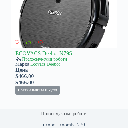
ECOVACS Deebot N79S
Прахосмукачки роботи
Марка
Ecovacs Deebot
Цена
$466.00
$466.00
Сравни цените и купи
Прохосмукачки роботи
iRobot Roomba 770