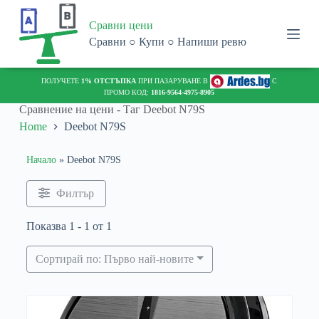
S
Сравни цени
k
i
Сравни ○ Купи ○ Напиши ревю
p
t
o
ПОЛУЧЕТЕ
1% ОТСТЪПКА
ПРИ ПАЗАРУВАНЕ В
С
c
ПРОМО КОД:
1816-9564-4975-8905
o
Сравнение на цени - Таг
Deebot N79S
n
Home
Deebot N79S
t
e
n
Начало
»
Deebot N79S
t
Филтър
Показва 1 - 1 от 1
Сортирай по: Първо най-новите