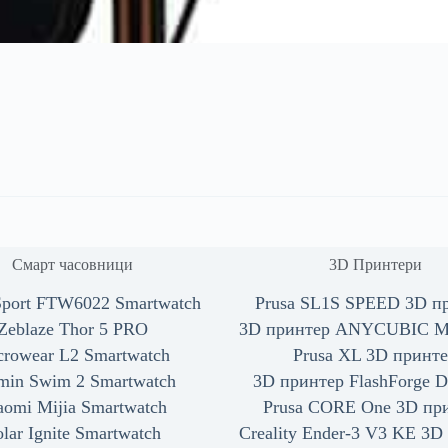
Смарт часовници
3D Принтери
 Sport FTW6022 Smartwatch
Prusa SL1S SPEED 3D п
Zeblaze Thor 5 PRO
3D принтер ANYCUBIC Me
crowear L2 Smartwatch
Prusa XL 3D принт
min Swim 2 Smartwatch
3D принтер FlashForge D
aomi Mijia Smartwatch
Prusa CORE One 3D пр
olar Ignite Smartwatch
Creality Ender-3 V3 KE 3D