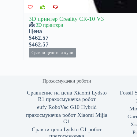
3D принтер Creality CR-10 V3
3D принтери
Цена
$462.57
$462.57
Сравни цените и купи
Прохосмукачки роботи
Сравнение на цена Xiaomi Lydsto
Fossil
R1 прахосмукачка робот
eufy RoboVac G10 Hybrid
Mi
прахосмукачка робот Xiaomi Mijia
Gar
G1
Xi
Сравни цена Lydsto G1 робот
P
прахосмукачка