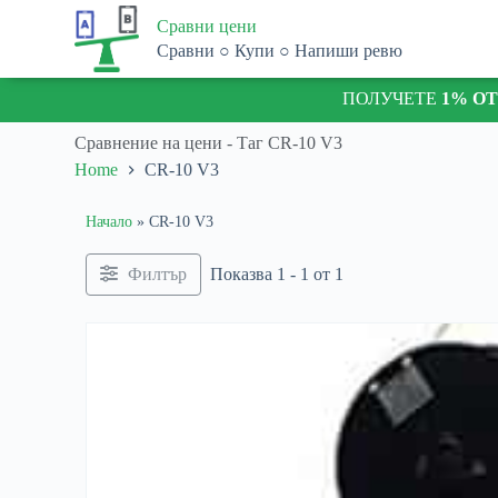
S
Сравни цени
k
Сравни ○ Купи ○ Напиши ревю
i
p
ПОЛУЧЕТЕ
1% О
t
o
c
Сравнение на цени - Таг
CR-10 V3
o
Home
CR-10 V3
n
t
e
Начало
»
CR-10 V3
n
t
Филтър
Показва 1 - 1 от 1