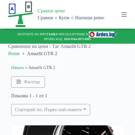
S
Сравни цени
k
i
Сравни ○ Купи ○ Напиши ревю
p
t
o
ПОЛУЧЕТЕ
1% ОТСТЪПКА
ПРИ ПАЗАРУВАНЕ В
С
c
ПРОМО КОД:
1816-9564-4975-8905
o
Сравнение на цени - Таг
Amazfit GTR 2
n
Home
Amazfit GTR 2
t
e
n
Начало
»
Amazfit GTR 2
t
Филтър
Показва 1 - 1 от 1
Сортирай по: Първо най-новите