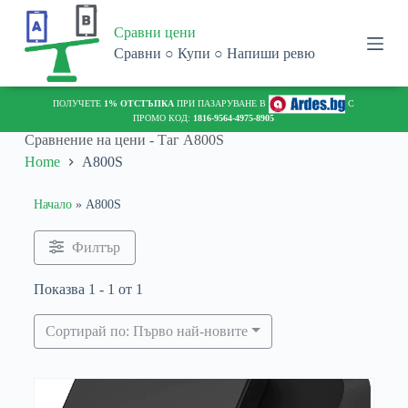
S
Сравни цени
k
i
Сравни ○ Купи ○ Напиши ревю
p
t
o
ПОЛУЧЕТЕ
1% ОТСТЪПКА
ПРИ ПАЗАРУВАНЕ В
С
c
ПРОМО КОД:
1816-9564-4975-8905
o
Сравнение на цени - Таг
A800S
n
Home
A800S
t
e
n
Начало
»
A800S
t
Филтър
Показва 1 - 1 от 1
Сортирай по: Първо най-новите