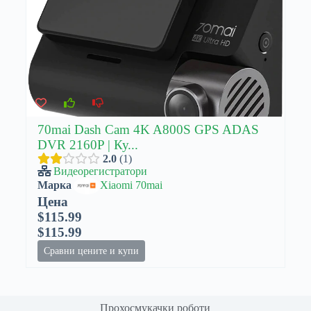
70mai Dash Cam 4K A800S GPS ADAS
DVR 2160P | Ку...
2.0
1
Видеорегистратори
Марка
Xiaomi 70mai
Цена
$115.99
$115.99
Сравни цените и купи
Прохосмукачки роботи