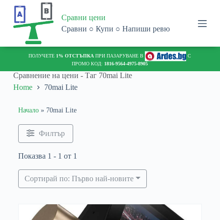
S
Сравни цени
k
i
Сравни ○ Купи ○ Напиши ревю
p
t
o
ПОЛУЧЕТЕ
1% ОТСТЪПКА
ПРИ ПАЗАРУВАНЕ В
С
c
ПРОМО КОД:
1816-9564-4975-8905
o
Сравнение на цени - Таг
70mai Lite
n
Home
70mai Lite
t
e
n
Начало
»
70mai Lite
t
Филтър
Показва 1 - 1 от 1
Сортирай по: Първо най-новите