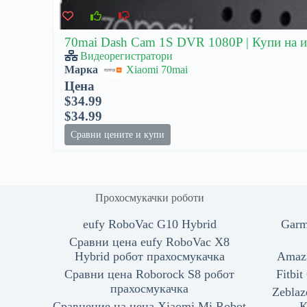
70mai Dash Cam 1S DVR 1080P | Купи на и
Видеорегистратори
Марка
Xiaomi 70mai
Цена
$34.99
$34.99
Сравни цените и купи
Прохосмукачки роботи
eufy RoboVac G10 Hybrid
Garm
Сравни цена eufy RoboVac X8
Hybrid робот прахосмукачка
Amazf
Сравни цена Roborock S8 робот
Fitbi
прахосмукачка
Zeblaz
Сравнение на цена Xiaomi Mi Robot
К