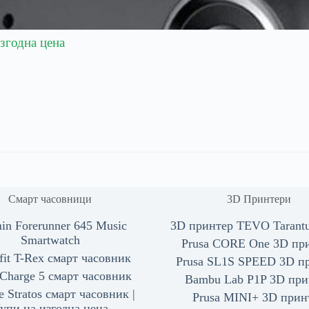
згодна цена
Смарт часовници
3D Принтери
in Forerunner 645 Music
3D принтер TEVO Tarantul
Smartwatch
Prusa CORE One 3D пр
it T-Rex смарт часовник
Prusa SL1S SPEED 3D п
t Charge 5 смарт часовник
Bambu Lab P1P 3D при
e Stratos смарт часовник |
Prusa MINI+ 3D прин
упи на изгодна цена