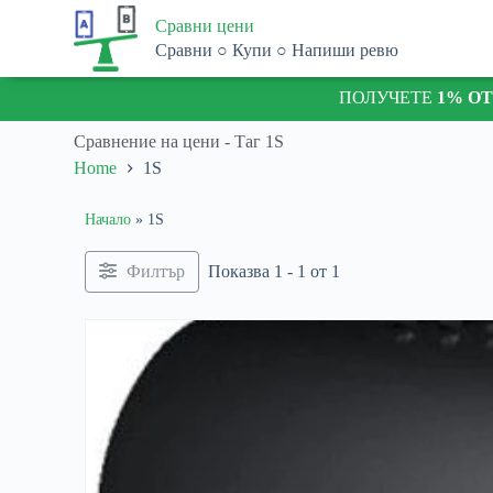
S
Сравни цени
k
Сравни ○ Купи ○ Напиши ревю
i
p
ПОЛУЧЕТЕ
1% О
t
o
c
Сравнение на цени - Таг
1S
o
Home
1S
n
t
e
Начало
»
1S
n
t
Филтър
Показва 1 - 1 от 1