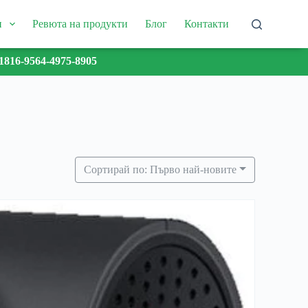
и
Ревюта на продукти
Блог
Контакти
1816-9564-4975-8905
Сортирай по: Първо най-новите