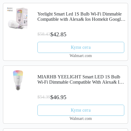
Yeelight Smart Led 1S Bulb Wi-Fi Dimmable
Compatible with Alexa& Ios Homekit Google
Home Assistant
$42.85
$58.43
Купи сега
Walmart.com
MIARHB YEELIGHT Smart LED 1S Bulb
Wi-Fi Dimmable Compatible With Alexa& IOS
Homekit Google Home Assistant
$46.95
$54.39
Купи сега
Walmart.com