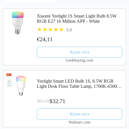
Xiaomi Yeelight 1S Smart Light Bulb 8.5W
RGB E27 16 Million APP - White
5.0
€24,11
Купи сега
Geekbuying.com
Yeelight Smart LED Bulb 1S, 8.5W RGB
Light Desk Floor Table Lamp, 1700K-6500K
E26 E27 800lm with APP Homekit
$32.71
$65.58
Купи сега
Walmart.com