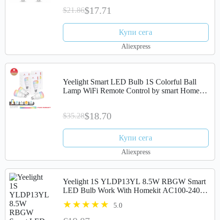
Assistant
$17.71
$21.86
Купи сега
Aliexpress
Yeelight Smart LED Bulb 1S Colorful Ball
Lamp WiFi Remote Control by smart Home
APP E27 Bulb 8.5W 1700k-6500K white &
warm light
$18.70
$35.28
Купи сега
Aliexpress
Yeelight 1S YLDP13YL 8.5W RBGW Smart
LED Bulb Work With Homekit AC100-240V(
Ecosystem Product)
5.0