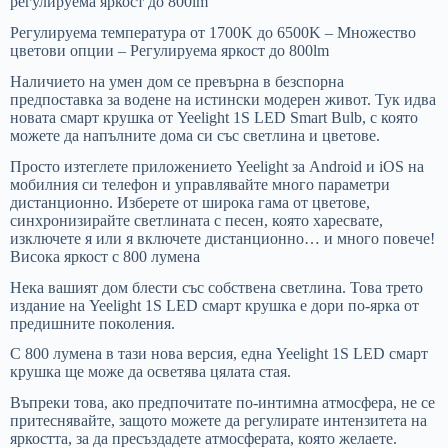
регулируема яркост до 800lm
Регулируема температура от 1700K до 6500K – Множество
цветови опции – Регулируема яркост до 800lm
Наличието на умен дом се превърна в безспорна
предпоставка за водене на истински модерен живот. Тук идва
новата смарт крушка от Yeelight 1S LED Smart Bulb, с която
можете да напълните дома си със светлина и цветове.
Просто изтеглете приложението Yeelight за Android и iOS на
мобилния си телефон и управлявайте много параметри
дистанционно. Изберете от широка гама от цветове,
синхронизирайте светлината с песен, която харесвате,
изключете я или я включете дистанционно… и много повече!
Висока яркост с 800 лумена
Нека вашият дом блести със собствена светлина. Това трето
издание на Yeelight 1S LED смарт крушка е дори по-ярка от
предишните поколения.
С 800 лумена в тази нова версия, една Yeelight 1S LED смарт
крушка ще може да осветява цялата стая.
Въпреки това, ако предпочитате по-интимна атмосфера, не се
притеснявайте, защото можете да регулирате интензитета на
яркостта, за да пресъздадете атмосферата, която желаете.