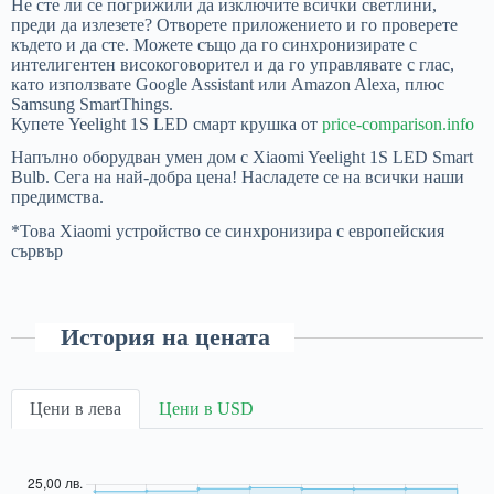
Не сте ли се погрижили да изключите всички светлини,
преди да излезете? Отворете приложението и го проверете
където и да сте. Можете също да го синхронизирате с
интелигентен високоговорител и да го управлявате с глас,
като използвате Google Assistant или Amazon Alexa, плюс
Samsung SmartThings.
Купете Yeelight 1S LED смарт крушка от
price-comparison.info
Напълно оборудван умен дом с Xiaomi Yeelight 1S LED Smart
Bulb. Сега на най-добра цена! Насладете се на всички наши
предимства.
*Това Xiaomi устройство се синхронизира с европейския
сървър
История на цената
Цени в лева
Цени в USD