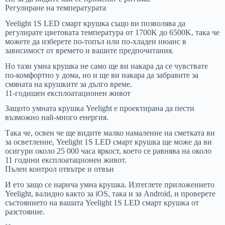
Регулиране на температурата
Yeelight 1S LED смарт крушка също ви позволява да
регулирате цветовата температура от 1700K до 6500K, така че
можете да изберете по-топъл или по-хладен нюанс в
зависимост от времето и вашите предпочитания.
Но тази умна крушка не само ще ви накара да се чувствате
по-комфортно у дома, но и ще ви накара да забравите за
смяната на крушките за дълго време.
11-годишен експлоатационен живот
Защото умната крушка Yeelight е проектирана да пести
възможно най-много енергия.
Така че, освен че ще видите малко намаление на сметката ви
за осветление, Yeelight 1S LED смарт крушка ще може да ви
осигури около 25 000 часа яркост, което се равнява на около
11 години експлоатационен живот.
Пълен контрол отвътре и отвън
И ето защо се нарича умна крушка. Изтеглете приложението
Yeelight, валидно както за iOS, така и за Android, и проверете
състоянието на вашата Yeelight 1S LED смарт крушка от
разстояние.