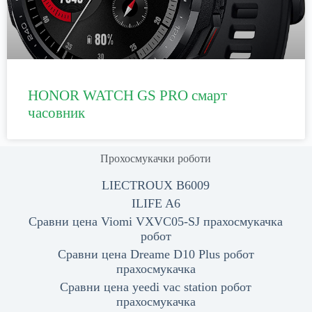
HONOR WATCH GS PRO смарт
часовник
Прохосмукачки роботи
LIECTROUX B6009
ILIFE A6
Сравни цена Viomi VXVC05-SJ прахосмукачка
робот
Сравни цена Dreame D10 Plus робот
прахосмукачка
Сравни цена yeedi vac station робот
прахосмукачка