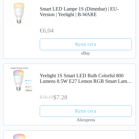
Smart LED Lampe 1S (Dimmbar) | EU-
Version | Yeelight | B-WARE
€6,04
Купи сега
eBay
Yeelight 1S Smart LED Bulb Colorful 800
Lumens 8.5W E27 Lemon RGB Smart Lamp
For Smart Home App White/YLDP13YL
$7.28
$18.19
Купи сега
Aliexpress