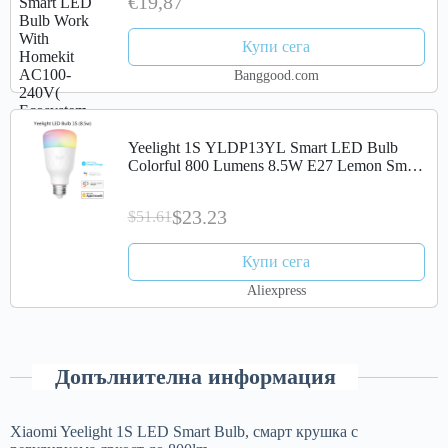
€19,87
Купи сега
Banggood.com
Yeelight 1S YLDP13YL Smart LED Bulb
Colorful 800 Lumens 8.5W E27 Lemon Smart
Lamp For Smart Home App White/RGB
$23.23
$51.61
Купи сега
Aliexpress
Допълнителна информация
Xiaomi Yeelight 1S LED Smart Bulb, смарт крушка с