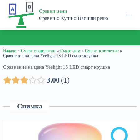
S
Сравни цени
k
i
Сравни ○ Купи ○ Напиши ревю
p
t
o
ПОЛУЧЕТЕ
1% ОТСТЪПКА
ПРИ ПАЗАРУВАНЕ В
С
c
ПРОМО КОД:
1816-9564-4975-8905
o
n
Начало
»
Смарт технологии
»
Смарт дом
»
Смарт осветление
»
Сравнение на цена Yeelight 1S LED смарт крушка
t
e
Сравнение на цена Yeelight 1S LED смарт крушка
n
t
3.00
1
Снимка