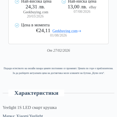
Най-висока цена
Най-ниска цена
24,31 лв.
13,00 лв.
eBay
07/08/2026
Geekbuying.com
20/03/2026
Цена в момента
€24,11
Geekbuying.com
01/08/2026
От 27/02/2026
Поради естеството на онлайн пазара цените постоянно се променят. Цената по горе е приблизителна.
За да разберете актуалната цена на доставчика моля кликнете на бутона „Купи сега“.
Характеристики
Yeelight 1S LED смарт крушка
Марка: Xiaomi Yeelight