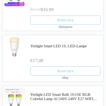
for Desk Floor Table Lantern Energy Saving
Light
$16.99
$21.24
Купи сега
Aliexpress
Yeelight Smart LED 1S, LED-Lampe
€17,48
Купи сега
eBay
Yeelight LED Smart Bulb 1S/1SE RGB
Colorful Lamp AC100V-240V E27 WIFI
Remote Voice Control For Xiaomi and Google