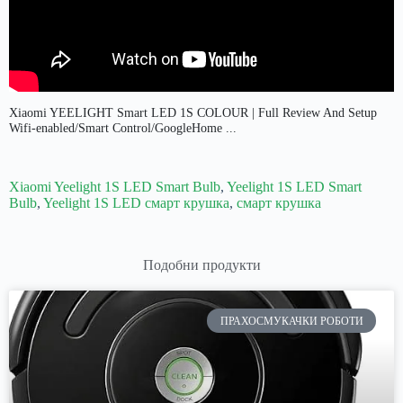
Xiaomi YEELIGHT Smart LED 1S COLOUR | Full Review And Setup
Wifi-enabled/Smart Control/GoogleHome ...
Xiaomi Yeelight 1S LED Smart Bulb
,
Yeelight 1S LED Smart
Bulb
,
Yeelight 1S LED смарт крушка
,
смарт крушка
Подобни продукти
ПРАХОСМУКАЧКИ РОБОТИ