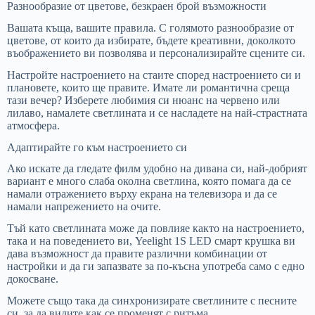
Разнообразие от цветове, безкраен брой възможности
Вашата къща, вашите правила. С голямото разнообразие от
цветове, от които да избирате, бъдете креативни, доколкото
въображението ви позволява и персонализирайте сцените си.
Настройте настроението на стаите според настроението си и
плановете, които ще правите. Имате ли романтична среща
тази вечер? Изберете любимия си нюанс на червено или
лилаво, намалете светлината и се насладете на най-страстната
атмосфера.
Адаптирайте го към настроението си
Ако искате да гледате филм удобно на дивана си, най-добрият
вариант е много слаба околна светлина, която помага да се
намали отражението върху екрана на телевизора и да се
намали напрежението на очите.
Тъй като светлината може да повлияе както на настроението,
така и на поведението ви, Yeelight 1S LED смарт крушка ви
дава възможност да правите различни комбинации от
настройки и да ги запазвате за по-късна употреба само с едно
докосване.
Можете също така да синхронизирате светлините с песните
си, за да видите как се променят с ритъма.