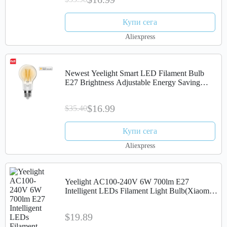
Купи сега
Aliexpress
Newest Yeelight Smart LED Filament Bulb
E27 Brightness Adjustable Energy Saving
Smart Bulb For Apple Homekit
$16.99
$35.40
Купи сега
Aliexpress
Yeelight AC100-240V 6W 700lm E27
Intelligent LEDs Filament Light Bulb(Xiaomi
Ecosystem Product)
$19.89