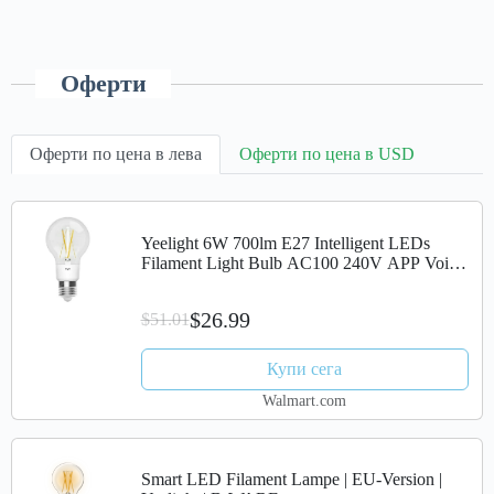
Оферти
Оферти по цена в лева
Оферти по цена в USD
Yeelight 6W 700lm E27 Intelligent LEDs
Filament Light Bulb AC100 240V APP Voice
Control for Home Use Compatible with
HomeKit Alexas Mijia 's Home
$26.99
$51.01
Купи сега
Walmart.com
Smart LED Filament Lampe | EU-Version |