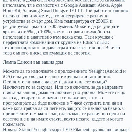
използвате, тя е съвместима с Google Assistant, Alexa, Apple
HomeKit, Samsung SmartThings и IFTTT. Той работи правилно
с всички тях и можете да го интегрирате с различни
устройства за смарт дом. Има температура от 2500K и
регулируема яркост от 700 лумена. Можете да регулирате
яркостта от 5% до 100%, което го прави по-удобно за
използване и адаптивно към всяка стая. Тази крушка е
перфектната комбинация от крушка на Edison с LED
технология, която ви дава страхотна ефективност. Всичко
това с много ниска консумация на енергия.
Лампа Едисон във вашия дом
Можете да го използвате с приложението Yeelight (Android и
iOS) и да управлявате вашите крушки дистанционно.
Оставихте ли лампа да свети, докато не сте вкъщи?
Изключете го за секунда. Или го включете, за да направите
стаята на вашия домашен любимец по-удобна. Можете също
да го адаптирате към начина си на живот, като го
програмирате да бъде включен в 7 часа сутринта или да ви
каже кога трябва да си легнете, защото се изключва бавно. С
приложението можете също да създавате различни сцени на
осветление и да имате стаята, която искате, където и когато
пожелаете.
Новата Xiaomi Yeelight смарт LED Filament крушка ще ви даде