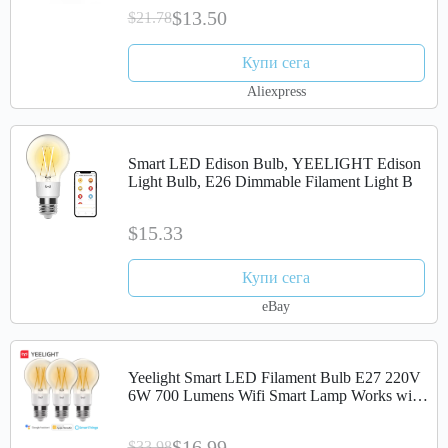
$13.50
$21.78
Купи сега
Aliexpress
Smart LED Edison Bulb, YEELIGHT Edison
Light Bulb, E26 Dimmable Filament Light B
$15.33
Купи сега
eBay
Yeelight Smart LED Filament Bulb E27 220V
6W 700 Lumens Wifi Smart Lamp Works with
Apple Homekit YLDP12YL
$16.99
$33.98