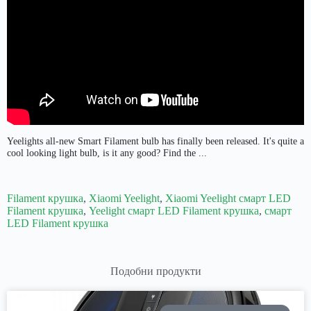
Yeelights all-new Smart Filament bulb has finally been released. It's quite a
cool looking light bulb, is it any good? Find the ...
Filament крушка
,
Xiaomi Yeelight
,
Xiaomi Yeelight смарт LED
Filament крушка
,
Yeelight смарт LED Filament крушка
,
смарт
LED Filament крушка
Подобни продукти