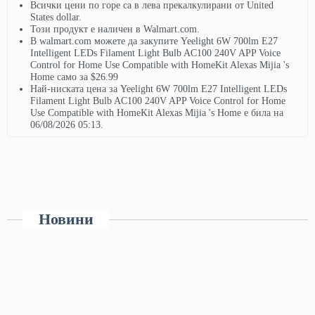
Всички цени по горе са в лева прекалкулирани от United
States dollar.
Този продукт е наличен в Walmart.com.
В walmart.com можете да закупите Yeelight 6W 700lm E27
Intelligent LEDs Filament Light Bulb AC100 240V APP Voice
Control for Home Use Compatible with HomeKit Alexas Mijia 's
Home само за $26.99
Най-ниската цена за Yeelight 6W 700lm E27 Intelligent LEDs
Filament Light Bulb AC100 240V APP Voice Control for Home
Use Compatible with HomeKit Alexas Mijia 's Home е била на
06/08/2026 05:13.
Новини