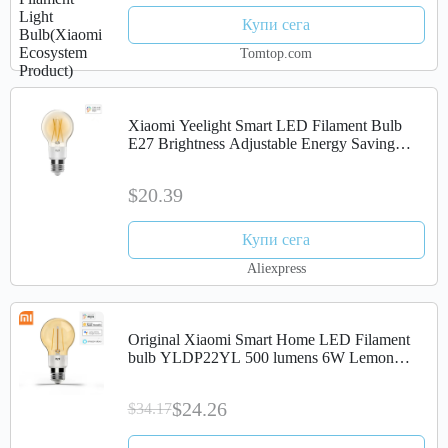
Купи сега
Tomtop.com
Xiaomi Yeelight Smart LED Filament Bulb
E27 Brightness Adjustable Energy Saving
Smart Bulb For Mijia APP Apple Homekit
$20.39
Купи сега
Aliexpress
Original Xiaomi Smart Home LED Filament
bulb YLDP22YL 500 lumens 6W Lemon
Smart bulb Work for Apple homekit
$24.26
$34.17