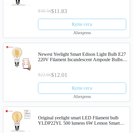
Control Works With Mobile APP Apple
Homekit
$11.83
$30.34
Купи сега
Aliexpress
Newest Yeelight Smart Edison Light Bulb E27
220V Filament Incandescent Ampoule Bulbs
For Apple Homekit
$12.01
$22.66
Купи сега
Aliexpress
Original yeelight smart LED Filament bulb
YLDP22YL 500 lumens 6W Lemon Smart
bulb Work for Apple homekit