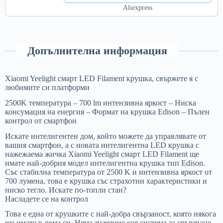
Aliexpress
Допълнителна информация
Xiaomi Yeelight смарт LED Filament крушка, свържете я с
любимите си платформи
2500K температура – 700 lm интензивна яркост – Ниска
консумация на енергия – Формат на крушка Edison – Пълен
контрол от смартфон
Искате интелигентен дом, който можете да управлявате от
вашия смартфон, а с новата интелигентна LED крушка с
нажежаема жичка Xiaomi Yeelight смарт LED Filament ще
имате най-добрия модел интелигентна крушка тип Edison.
Със стабилна температура от 2500 K и интензивна яркост от
700 лумена, това е крушка със страхотни характеристики и
ниско тегло. Искате по-топли стаи?
Насладете се на контрол
Това е една от крушките с най-добра свързаност, която някога
ще имате в дома си. Няма значение коя система за свързване