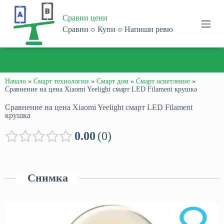
S
Сравни цени
k
i
Сравни ○ Купи ○ Напиши ревю
p
t
o
ПОЛУЧЕТЕ
1% ОТСТЪПКА
ПРИ ПАЗАРУВАНЕ В
С
c
ПРОМО КОД:
1816-9564-4975-8905
o
n
Начало
»
Смарт технологии
»
Смарт дом
»
Смарт осветление
»
Сравнение на цена Xiaomi Yeelight смарт LED Filament крушка
t
e
Сравнение на цена Xiaomi Yeelight смарт LED Filament
n
крушка
t
0.00
0
Снимка