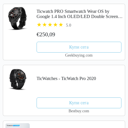
Ticwatch PRO Smartwatch Wear OS by
Google 1.4 Inch OLED/LED Double Screens
Google Pay IP68 Built-in GPS Mobvoi - Black
5.0
€250,09
Купи сега
Geekbuying.com
TicWatches - TicWatch Pro 2020
Купи сега
Bestbuy.com