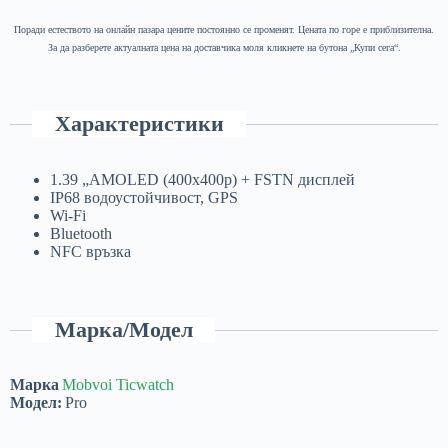
Поради естеството на онлайн пазара цените постоянно се променят. Цената по горе е приблизителна.
За да разберете актуалната цена на доставчика моля кликнете на бутона „Купи сега“.
Характеристики
1.39 „AMOLED (400x400p) + FSTN дисплей
IP68 водоустойчивост, GPS
Wi-Fi
Bluetooth
NFC връзка
Марка/Модел
Марка
Mobvoi Ticwatch
Модел:
Pro