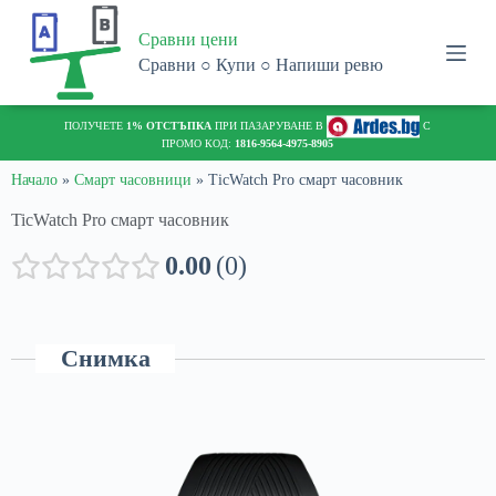
S
Сравни цени
k
i
Сравни ○ Купи ○ Напиши ревю
p
t
o
ПОЛУЧЕТЕ
1% ОТСТЪПКА
ПРИ ПАЗАРУВАНЕ В
С
c
ПРОМО КОД:
1816-9564-4975-8905
o
n
Начало
»
Смарт часовници
»
TicWatch Pro смарт часовник
t
TicWatch Pro смарт часовник
e
n
t
0.00
0
Снимка