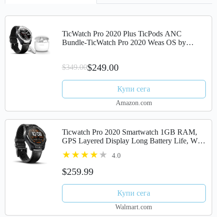
TicWatch Pro 2020 Plus TicPods ANC
Bundle-TicWatch Pro 2020 Weas OS by
Google GPS NFC Waterproof
smartwatch+TicPods ANC Active Noise
$249.00
$349.00
Cancellation Wireless...
Купи сега
Amazon.com
Ticwatch Pro 2020 Smartwatch 1GB RAM,
GPS Layered Display Long Battery Life, Wear
OS by Google, NFC, 24H Heart Rate, Sleep
4.0
Tracking, Music, IP68 Water...
$259.99
Купи сега
Walmart.com