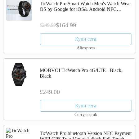
TicWatch Pro Smart Watch Men's Watch Wear
OS by Google for iOS& Android NFC
Payment Built in GPS Waterproof Bluetooth
Smartwatch
$164.99
$249.99
Купи сега
Aliexpress
MOBVOI TicWatch Pro 4G/LTE - Black,
Black
£249.00
Купи сега
Currys.co.uk
TicWatch Pro bluetooth Version NFC Payment
WIFI GPS Two Modes 1.4inch Full Touch