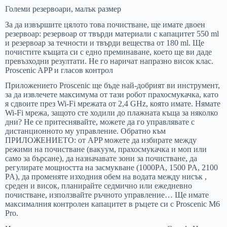
Големи резервоари, малък размер
За да извършите цялото това почистване, ще имате двоен
резервоар: резервоар от твърди материали с капацитет 550 ml
и резервоар за течности и твърди вещества от 180 ml. Ще
почистите къщата си с едно преминаване, което ще ви даде
превъзходни резултати. Не го наричат ​​напразно висок клас.
Proscenic APP и гласов контрол
Приложението Proscenic ще бъде най-добрият ви инструмент,
за да извлечете максимума от тази робот прахосмукачка, като
я сдвоите през Wi-Fi мрежата от 2,4 GHz, която имате. Нямате
Wi-Fi мрежа, защото сте ходили до плажната къща за няколко
дни? Не се притеснявайте, можете да го управлявате с
дистанционното му управление. Обратно към
ПРИЛОЖЕНИЕТО: от APP можете да избирате между
режими на почистване (вакуум, прахосмукачка и моп или
само за бърсане), да назначавате зони за почистване, да
регулирате мощността на засмукване (1000PA, 1500 PA, 2100
PA), да променяте изходния обем на водата между нисък ,
среден и висок, планирайте седмично или ежедневно
почистване, използвайте ръчното управление… Ще имате
максималния контролен капацитет в ръцете си с Proscenic M6
Pro.