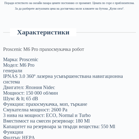
Поради естеството на онлайн пазара цените постоянно се променят. Цената по горе е приблизителна.
За да разберете актуалната цена на доставчика моля кликнете на бутона „Купи сега“.
Характеристики
Proscenic M6 Pro прахосмукачка робот
Марка: Proscenic
Модел: M6 Pro
генерали
IPNAS 3.0 360º лазерна усъвършенствана навигационна
система
Двигател: Япония Nidec
Мощност: 150 000 об/мин
Шум: & lt; 65 dB
Функции: прахосмукачка, моп, търкане
Смукателна мощност: 2600 Pa
3 нива на мощност: ECO, Normal и Turbo
Вместимост на смесен резервоар: 180 Ml
Капацитет на резервоара за твърди вещества: 550 Ml
Функции
Филтър: HEPA