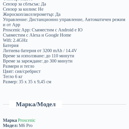
Сензор за сблъсък: Да
Сензор за килим: Не
Жироскоп/акселерометър: Да
Управление: Дистанционно управление, Автоматичен режим
и от App
Proscenic App: Съвместим с Android e IO
Съвместим с Alexa и Google Home
Wifi: 2.4GHz
Батерия
Литиева батерия от 3200 mAh / 14.4V
Време за използване: до 110 минути
Време за зареждане: до 300 минути
Размери и тегло
Цвят: сив/сребрист
Тегло 6 кг
Размер: 35 х 35 х 9,45 см
Марка/Модел
Марка
Proscenic
Модел:
M6 Pro