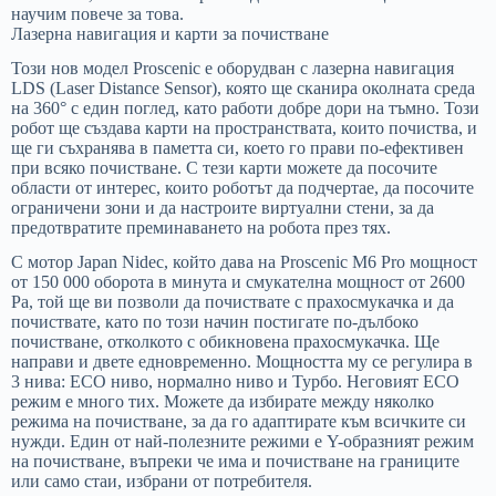
научим повече за това.
Лазерна навигация и карти за почистване
Този нов модел Proscenic е оборудван с лазерна навигация
LDS (Laser Distance Sensor), която ще сканира околната среда
на 360° с един поглед, като работи добре дори на тъмно. Този
робот ще създава карти на пространствата, които почиства, и
ще ги съхранява в паметта си, което го прави по-ефективен
при всяко почистване. С тези карти можете да посочите
области от интерес, които роботът да подчертае, да посочите
ограничени зони и да настроите виртуални стени, за да
предотвратите преминаването на робота през тях.
С мотор Japan Nidec, който дава на Proscenic M6 Pro мощност
от 150 000 оборота в минута и смукателна мощност от 2600
Pa, той ще ви позволи да почиствате с прахосмукачка и да
почиствате, като по този начин постигате по-дълбоко
почистване, отколкото с обикновена прахосмукачка. Ще
направи и двете едновременно. Мощността му се регулира в
3 нива: ECO ниво, нормално ниво и Турбо. Неговият ECO
режим е много тих. Можете да избирате между няколко
режима на почистване, за да го адаптирате към всичките си
нужди. Един от най-полезните режими е Y-образният режим
на почистване, въпреки че има и почистване на границите
или само стаи, избрани от потребителя.