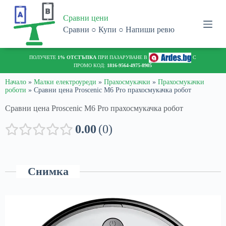
S
Сравни цени
k
i
Сравни ○ Купи ○ Напиши ревю
p
t
o
c
o
n
Начало
»
Малки електроуреди
»
Прахосмукачки
»
Прахосмукачки
роботи
»
Сравни цена Proscenic M6 Pro прахосмукачка робот
t
e
Сравни цена Proscenic M6 Pro прахосмукачка робот
n
t
0.00
0
Снимка