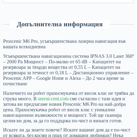
Допълнителна информация
Proscenic M6 Pro, усъвършенствана лазерна навигация във
вашата всекидневна
Усъвършенствана навигационна система IPNAS 3.0 Laser 360º
– 2600 Pa Мощност – По-малко от 65 dB – Капацитет на
резервоара за твърди вещества от 0,55 L – Капацитет на
резервоара за течност от 0,18 L – Дистанционно управление –
Proscenic APP – Google Home и Alexa – До 2 часа време за
почистване
Наличието на робот прахосмукачка от висок клас не трябва да
струва много. В
sravni-ceni.com
сме съгласни с тази идея и
затова ви предлагаме новия Proscenic M6 Pro на най-добра
цена. Прахосмукачка робот от висок клас с уникални
навигационни възможности и мощност. Той ще сканира
целия ви дом, за да го поддържа по-чист и винаги готов.
Искате ли да знаете повече? Искате вашият дом да е по-чист
от всякога, без косми и прах от домашни любимци? Нека