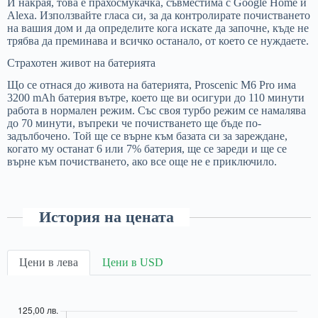
И накрая, това е прахосмукачка, съвместима с Google Home и
Alexa. Използвайте гласа си, за да контролирате почистването
на вашия дом и да определите кога искате да започне, къде не
трябва да преминава и всичко останало, от което се нуждаете.
Страхотен живот на батерията
Що се отнася до живота на батерията, Proscenic M6 Pro има
3200 mAh батерия вътре, което ще ви осигури до 110 минути
работа в нормален режим. Със своя турбо режим се намалява
до 70 минути, въпреки че почистването ще бъде по-
задълбочено. Той ще се върне към базата си за зареждане,
когато му останат 6 или 7% батерия, ще се зареди и ще се
върне към почистването, ако все още не е приключило.
История на цената
Цени в лева
Цени в USD