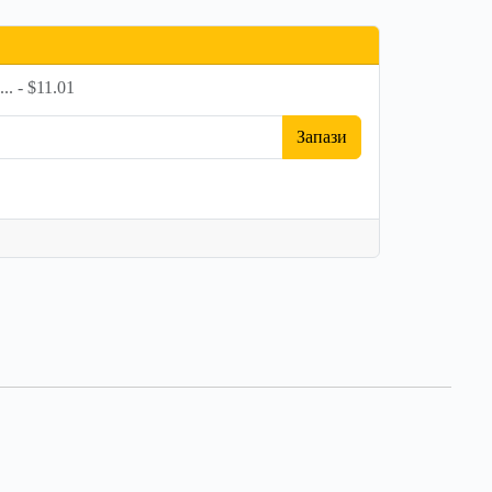
 - $11.01
Запази