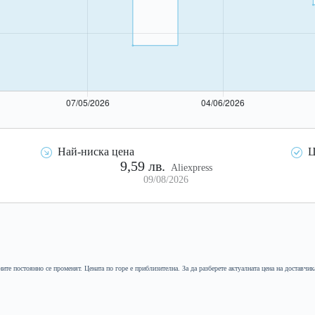
Най-ниска цена
Ц
9,59 лв.
Aliexpress
09/08/2026
ните постоянно се променят. Цената по горе е приблизителна. За да разберете актуалната цена на доставчик