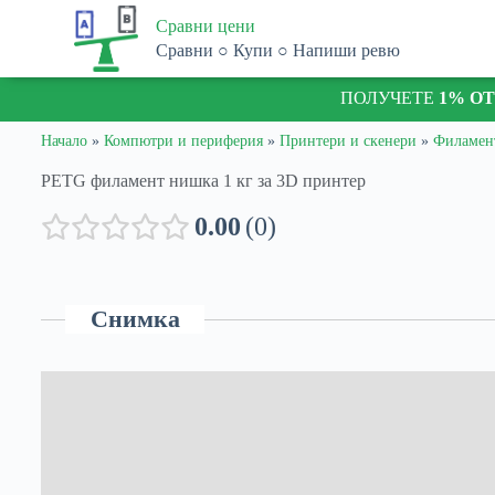
S
Сравни цени
k
Сравни ○ Купи ○ Напиши ревю
i
p
ПОЛУЧЕТЕ
1% О
t
o
c
Начало
»
Компютри и периферия
»
Принтери и скенери
»
Филамен
o
n
PETG филамент нишка 1 кг за 3D принтер
t
e
0.00
0
n
t
Снимка