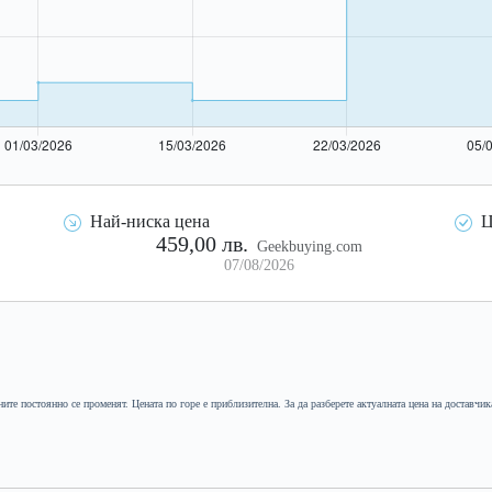
Най-ниска цена
Ц
459,00 лв.
Geekbuying.com
07/08/2026
ните постоянно се променят. Цената по горе е приблизителна. За да разберете актуалната цена на доставчик