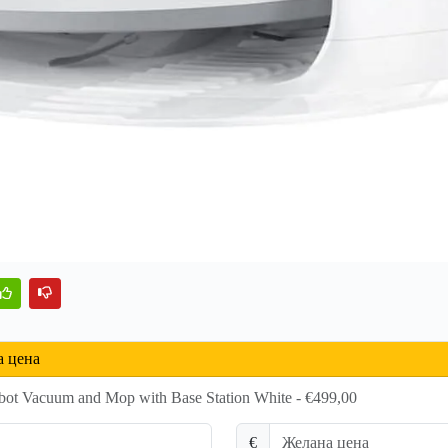
а цена
ot Vacuum and Mop with Base Station White - €499,00
€