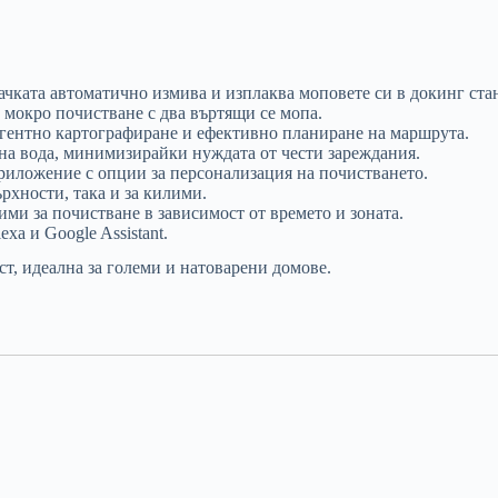
ачката автоматично измива и изплаква моповете си в докинг ста
 мокро почистване с два въртящи се мопа.
игентно картографиране и ефективно планиране на маршрута.
сна вода, минимизирайки нуждата от чести зареждания.
риложение с опции за персонализация на почистването.
рхности, така и за килими.
ими за почистване в зависимост от времето и зоната.
exa и Google Assistant.
, идеална за големи и натоварени домове.