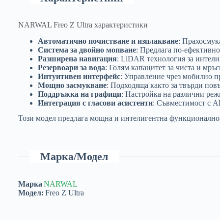
NARWAL Freo Z Ultra характеристики
Автоматично почистване и изплакване
: Прахосмук
Система за двойно мопване
: Предлага по-ефективно
Разширена навигация
: LiDAR технология за интел
Резервоари за вода
: Голям капацитет за чиста и мръ
Интуитивен интерфейс
: Управление чрез мобилно п
Мощно засмукване
: Подходяща както за твърди повъ
Поддръжка на графици
: Настройка на различни реж
Интеграция с гласови асистенти
: Съвместимост с Al
Този модел предлага мощна и интелигентна функционалност
Марка/Модел
Марка
NARWAL
Модел:
Freo Z Ultra