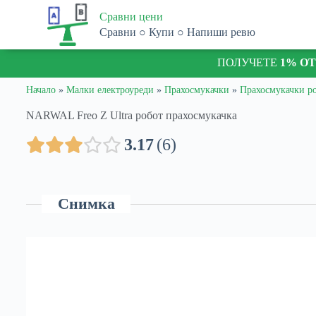
S
Сравни цени
k
Сравни ○ Купи ○ Напиши ревю
i
p
ПОЛУЧЕТЕ
1% О
t
o
c
Начало
»
Малки електроуреди
»
Прахосмукачки
»
Прахосмукачки р
o
n
NARWAL Freo Z Ultra робот прахосмукачка
t
e
3.17
6
n
t
Снимка