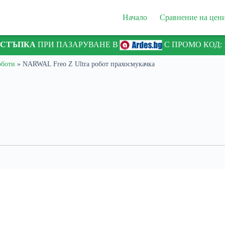
Начало
Сравнение на цен
ТСТЪПКА
ПРИ ПАЗАРУВАНЕ В
С ПРОМО КОД:
оботи
»
NARWAL Freo Z Ultra робот прахосмукачка