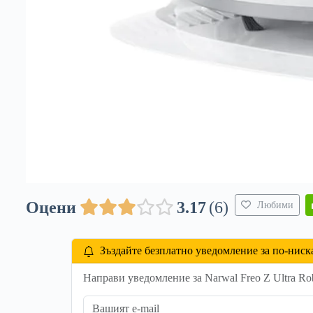
Оцени
3.17
6
Любими
Зъздайте безплатно уведомление за по-ниск
Направи уведомление за Narwal Freo Z Ultra Rob