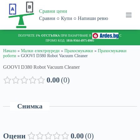
S
Сравни цени
k
i
Сравни ○ Купи ○ Напиши ревю
p
t
o
ПОЛУЧЕТЕ
1% ОТСТЪПКА
ПРИ ПАЗАРУВАНЕ В
С
c
ПРОМО КОД:
1816-9564-4975-8905
o
n
Начало
»
Малки електроуреди
»
Прахосмукачки
»
Прахосмукачки
роботи
»
GOOVI D380 Robot Vacuum Cleaner
t
e
GOOVI D380 Robot Vacuum Cleaner
n
t
0.00
0
Снимка
Оцени
0.00
0