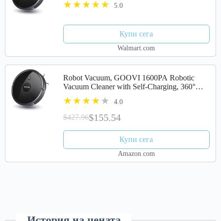
5.0
Modes Vacuum Best for Pet Hairs, Hard...
Купи сега
Walmart.com
Robot Vacuum, GOOVI 1600PA Robotic
Vacuum Cleaner with Self-Charging, 360°
Smart Sensor Protectio, Multiple Cleaning
4.0
Modes Vacuum Best for Pet Hairs, Hard...
$155.54
$427.96
Купи сега
Amazon.com
История на цената