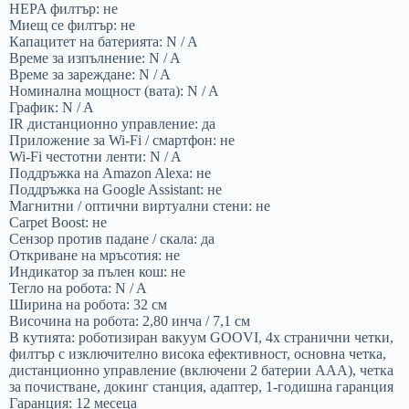
HEPA филтър: не
Миещ се филтър: не
Капацитет на батерията: N / A
Време за изпълнение: N / A
Време за зареждане: N / A
Номинална мощност (вата): N / A
График: N / A
IR дистанционно управление: да
Приложение за Wi-Fi / смартфон: не
Wi-Fi честотни ленти: N / A
Поддръжка на Amazon Alexa: не
Поддръжка на Google Assistant: не
Магнитни / оптични виртуални стени: не
Carpet Boost: не
Сензор против падане / скала: да
Откриване на мръсотия: не
Индикатор за пълен кош: не
Тегло на робота: N / A
Ширина на робота: 32 см
Височина на робота: 2,80 инча / 7,1 см
В кутията: роботизиран вакуум GOOVI, 4x странични четки,
филтър с изключително висока ефективност, основна четка,
дистанционно управление (включени 2 батерии AAA), четка
за почистване, докинг станция, адаптер, 1-годишна гаранция
Гаранция: 12 месеца