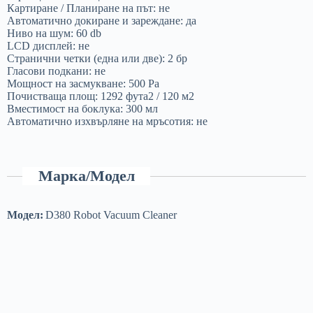
Картиране / Планиране на път: не
Автоматично докиране и зареждане: да
Ниво на шум: 60 db
LCD дисплей: не
Странични четки (една или две): 2 бр
Гласови подкани: не
Мощност на засмукване: 500 Pa
Почистваща площ: 1292 фута2 / 120 м2
Вместимост на боклука: 300 мл
Автоматично изхвърляне на мръсотия: не
Марка/Модел
Модел:
D380 Robot Vacuum Cleaner