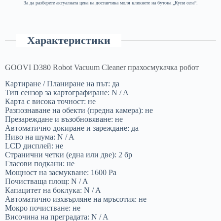
За да разберете актуалната цена на доставчика моля кликнете на бутона „Купи сега“.
Характеристики
GOOVI D380 Robot Vacuum Cleaner прахосмукачка робот
Картиране / Планиране на път: да
Тип сензор за картографиране: N / A
Карта с висока точност: не
Разпознаване на обекти (предна камера): не
Презареждане и възобновяване: не
Автоматично докиране и зареждане: да
Ниво на шума: N / A
LCD дисплей: не
Странични четки (една или две): 2 бр
Гласови подкани: не
Мощност на засмукване: 1600 Pa
Почистваща площ: N / A
Капацитет на боклука: N / A
Автоматично изхвърляне на мръсотия: не
Мокро почистване: не
Височина на преградата: N / A