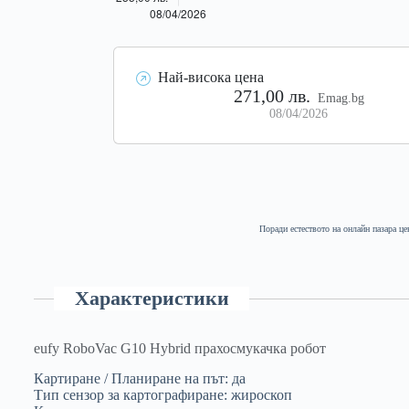
Най-висока цена
271,00 лв.
Emag.bg
08/04/2026
Поради естеството на онлайн пазара це
Характеристики
eufy RoboVac G10 Hybrid прахосмукачка робот
Картиране / Планиране на път: да
Тип сензор за картографиране: жироскоп