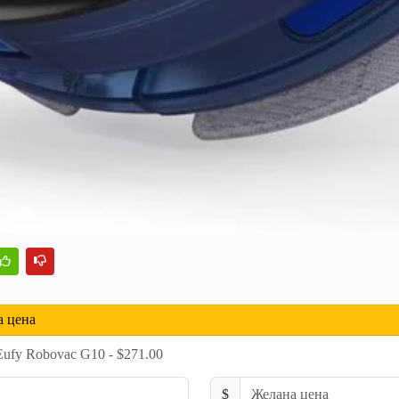
а цена
ufy Robovac G10 - $271.00
$