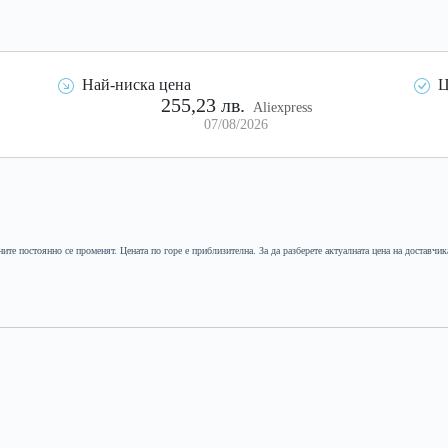
Най-ниска цена
Ц
255,23 лв.
Aliexpress
07/08/2026
ните постоянно се променят. Цената по горе е приблизителна. За да разберете актуалната цена на доставчик