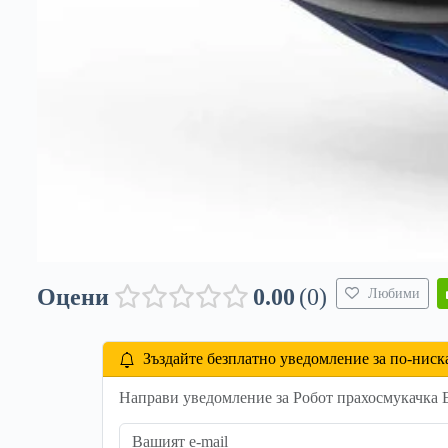
Оцени
0.00
0
Любими
Зъздайте безплатно уведомление за по-ниск
Направи уведомление за Робот прахосмукачка E