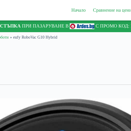
Начало
Сравнение на цен
ТСТЪПКА
ПРИ ПАЗАРУВАНЕ В
С ПРОМО КОД:
оботи
»
eufy RoboVac G10 Hybrid