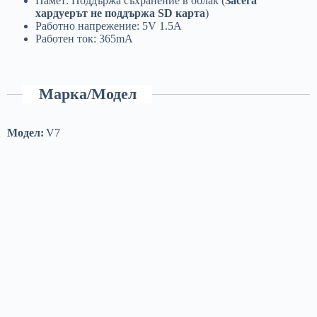
Памет: Поддържа съхранение в облак (
Засега
хардуерът не поддържа SD карта
)
Работно напрежение: 5V 1.5A
Работен ток: 365mA
Марка/Модел
Модел:
V7