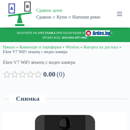
S
Сравни цени
k
i
Сравни ○ Купи ○ Напиши ревю
p
t
o
ПОЛУЧЕТЕ
1% ОТСТЪПКА
ПРИ ПАЗАРУВАНЕ В
С
c
ПРОМО КОД:
1816-9564-4975-8905
o
n
Начало
»
Компютри и периферия
»
Wireless
»
Контрол на достъпа
»
Eken V7 WiFi звънец с видео камера
t
e
Eken V7 WiFi звънец с видео камера
n
t
0.00
0
Снимка