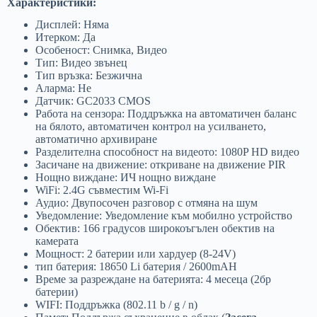
Характеристики:
Дисплей: Няма
Итерком: Да
Особеност: Снимка, Видео
Тип: Видео звънец
Тип връзка: Безжична
Аларма: Не
Датчик: GC2033 CMOS
Работа на сензора: Поддръжка на автоматичен баланс
на бялото, автоматичен контрол на усилването,
автоматично архивиране
Разделителна способност на видеото: 1080P HD видео
Засичане на движение: откриване на движение PIR
Нощно виждане: ИЧ нощно виждане
WiFi: 2.4G съвместим Wi-Fi
Аудио: Двупосочен разговор с отмяна на шум
Уведомление: Уведомление към мобилно устройство
Обектив: 166 градусов широкоъгълен обектив на
камерата
Мощност: 2 батерии или хардуер (8-24V)
тип батерия: 18650 Li батерия / 2600mAH
Време за разреждане на батерията: 4 месеца (2бр
батерии)
WIFI: Поддръжка (802.11 b / g / n)