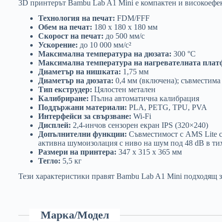
3D принтерът Bambu Lab A1 Mini е компактен и високоефект
Технология на печат:
FDM/FFF
Обем на печат:
180 x 180 x 180 мм
Скорост на печат:
до 500 мм/с
Ускорение:
до 10 000 мм/с²
Максимална температура на дюзата:
300 °C
Максимална температура на нагревателната плат
Диаметър на нишката:
1,75 мм
Диаметър на дюзата:
0,4 мм (включена); съвместима с
Тип екструдер:
Цялостен метален
Калибриране:
Пълна автоматична калибрация
Поддържани материали:
PLA, PETG, TPU, PVA
Интерфейси за свързване:
Wi-Fi
Дисплей:
2,4-инчов сензорен екран IPS (320×240)
Допълнителни функции:
Съвместимост с AMS Lite си
активна шумоизолация с ниво на шум под 48 dB в ти
Размери на принтера:
347 x 315 x 365 мм
Тегло:
5,5 кг
Тези характеристики правят Bambu Lab A1 Mini подходящ з
Марка/Модел