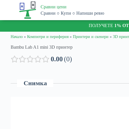
S
Сравни цени
k
Сравни ○ Купи ○ Напиши ревю
i
p
ПОЛУЧЕТЕ
1% О
t
o
c
Начало
»
Компютри и периферия
»
Принтери и скенери
»
3D прин
o
n
Bambu Lab A1 mini 3D принтер
t
e
0.00
0
n
t
Снимка