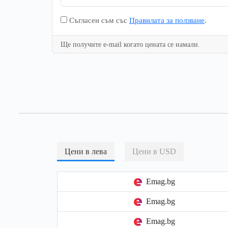
Съгласен съм със
Правилата за ползване
.
Ще получите e-mail когато цената се намали.
Цени в лева
Цени в USD
Emag.bg
Emag.bg
Emag.bg