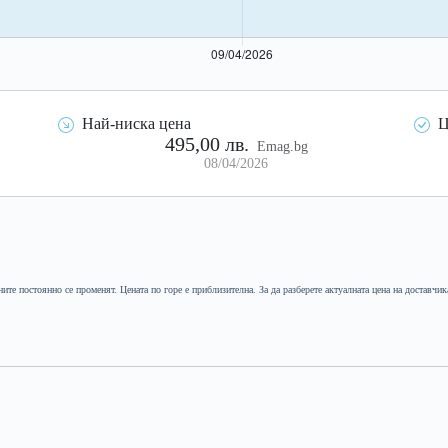
Най-ниска цена
Ц
495,00 лв.
Emag.bg
08/04/2026
ните постоянно се променят. Цената по горе е приблизителна. За да разберете актуалната цена на доставчик