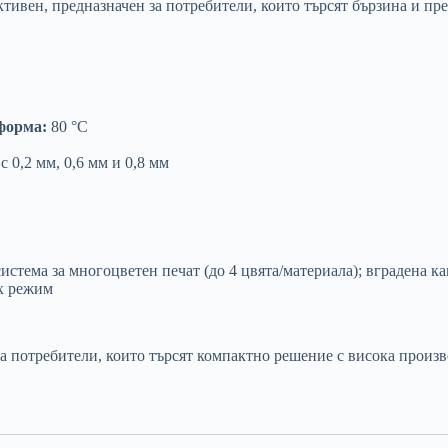
ивен, предназначен за потребители, които търсят бързина и пре
форма:
80 °C
 0,2 мм, 0,6 мм и 0,8 мм
стема за многоцветен печат (до 4 цвята/материала); вградена к
х режим
а потребители, които търсят компактно решение с висока произво