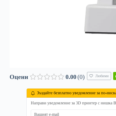
Оцени
0.00
0
Любими
Зъздайте безплатно уведомление за по-ниск
Направи уведомление за 3D принтер с нишка 