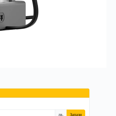
лв.
Запази