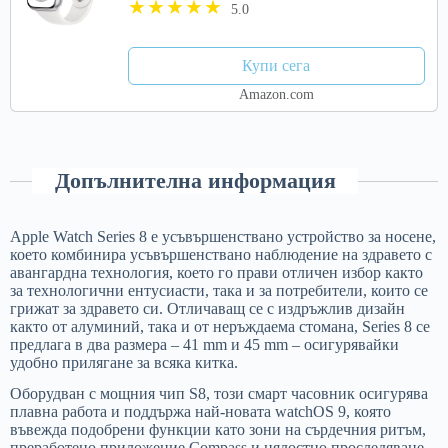
5.0
Купи сега
Amazon.com
Допълнителна информация
Apple Watch Series 8 е усъвършенствано устройство за носене,
което комбинира усъвършенствано наблюдение на здравето с
авангардна технология, което го прави отличен избор както
за технологични ентусиасти, така и за потребители, които се
грижат за здравето си. Отличаващ се с издръжлив дизайн
както от алуминий, така и от неръждаема стомана, Series 8 се
предлага в два размера – 41 mm и 45 mm – осигурявайки
удобно прилягане за всяка китка.
Оборудван с мощния чип S8, този смарт часовник осигурява
плавна работа и поддържа най-новата watchOS 9, която
въвежда подобрени функции като зони на сърдечния ритъм,
преработено приложение Compass и цялостно проследяване