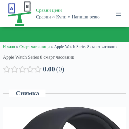
S
Сравни цени
k
i
Сравни ○ Купи ○ Напиши ревю
p
t
o
ПОЛУЧЕТЕ
1% ОТСТЪПКА
ПРИ ПАЗАРУВАНЕ В
С
c
ПРОМО КОД:
1816-9564-4975-8905
o
n
Начало
»
Смарт часовници
»
Apple Watch Series 8 смарт часовник
t
Apple Watch Series 8 смарт часовник
e
n
t
0.00
0
Снимка