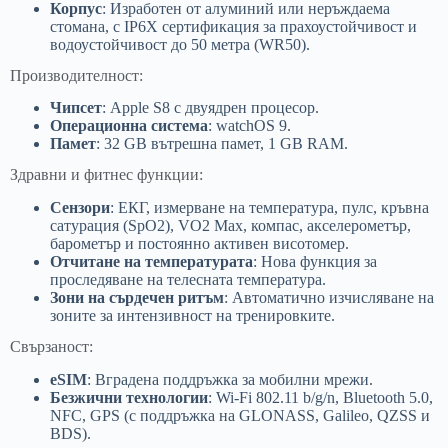
Корпус
: Изработен от алуминий или неръждаема
стомана, с IP6X сертификация за прахоустойчивост и
водоустойчивост до 50 метра (WR50).
Производителност:
Чипсет
: Apple S8 с двуядрен процесор.
Операционна система
: watchOS 9.
Памет
: 32 GB вътрешна памет, 1 GB RAM.
Здравни и фитнес функции:
Сензори
: ЕКГ, измерване на температура, пулс, кръвна
сатурация (SpO2), VO2 Max, компас, акселерометър,
барометър и постоянно активен висотомер.
Отчитане на температурата
: Нова функция за
проследяване на телесната температура.
Зони на сърдечен ритъм
: Автоматично изчисляване на
зоните за интензивност на тренировките.
Свързаност:
eSIM
: Вградена поддръжка за мобилни мрежи.
Безжични технологии
: Wi-Fi 802.11 b/g/n, Bluetooth 5.0,
NFC, GPS (с поддръжка на GLONASS, Galileo, QZSS и
BDS).