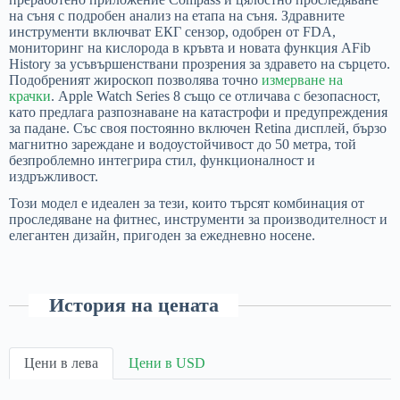
на съня с подробен анализ на етапа на съня. Здравните
инструменти включват ЕКГ сензор, одобрен от FDA,
мониторинг на кислорода в кръвта и новата функция AFib
History за усъвършенствани прозрения за здравето на сърцето.
Подобреният жироскоп позволява точно
измерване на
крачки
. Apple Watch Series 8 също се отличава с безопасност,
като предлага разпознаване на катастрофи и предупреждения
за падане. Със своя постоянно включен Retina дисплей, бързо
магнитно зареждане и водоустойчивост до 50 метра, той
безпроблемно интегрира стил, функционалност и
издръжливост.
Този модел е идеален за тези, които търсят комбинация от
проследяване на фитнес, инструменти за производителност и
елегантен дизайн, пригоден за ежедневно носене.
История на цената
Цени в лева
Цени в USD