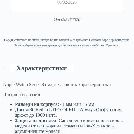
08/02/2026
От 09/08/2026
Поради естеството на онлайн пазара цените постоянно се променят. Цената по горе е приблизителна.
За да разберете актуалната цена на доставчика моля кликнете на бутона „Купи сега“.
Характеристики
Apple Watch Series 8 смарт часовник характеристики
Дисплей и дизайн:
Размери на корпуса
: 41 мм или 45 мм.
Дисплей
: Retina LTPO OLED с Always-On функция,
яркост до 1000 нита.
Защита на дисплея
: Сапфирено кристално стъкло за
модели от неръждаема стомана и Ion-X стъкло за
алуминиевите модели.