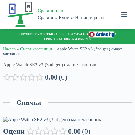
S
Сравни цени
k
i
Сравни ○ Купи ○ Напиши ревю
p
t
o
c
o
n
Начало
»
Смарт часовници
»
Apple Watch SE2 v3 (3nd gen) смарт
часовник
t
e
Apple Watch SE2 v3 (3nd gen) смарт часовник
n
t
0.00
0
Снимка
Оцени
0.00
0