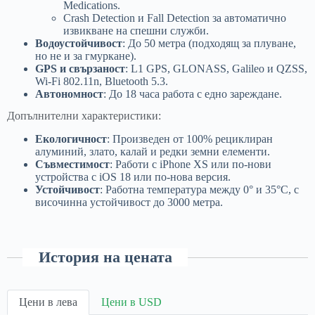
Medications.
Crash Detection и Fall Detection за автоматично
извикване на спешни служби.
Водоустойчивост
: До 50 метра (подходящ за плуване,
но не и за гмуркане).
GPS и свързаност
: L1 GPS, GLONASS, Galileo и QZSS,
Wi-Fi 802.11n, Bluetooth 5.3.
Автономност
: До 18 часа работа с едно зареждане.
Допълнителни характеристики:
Екологичност
: Произведен от 100% рециклиран
алуминий, злато, калай и редки земни елементи.
Съвместимост
: Работи с iPhone XS или по-нови
устройства с iOS 18 или по-нова версия.
Устойчивост
: Работна температура между 0° и 35°C, с
височинна устойчивост до 3000 метра.
История на цената
Цени в лева
Цени в USD