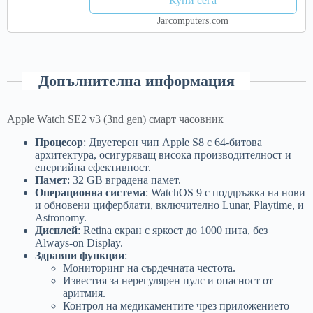
Купи сега
Jarcomputers.com
Допълнителна информация
Apple Watch SE2 v3 (3nd gen) смарт часовник
Процесор
: Двуетерен чип Apple S8 с 64-битова
архитектура, осигуряващ висока производителност и
енергийна ефективност.
Памет
: 32 GB вградена памет.
Операционна система
: WatchOS 9 с поддръжка на нови
и обновени циферблати, включително Lunar, Playtime, и
Astronomy.
Дисплей
: Retina екран с яркост до 1000 нита, без
Always-on Display.
Здравни функции
:
Мониторинг на сърдечната честота.
Известия за нерегулярен пулс и опасност от
аритмия.
Контрол на медикаментите чрез приложението