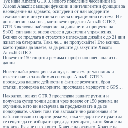
Тук идва Amazfit GTR 3, новото поколение часовници на
Xiaomi Amazfit с мощни функции и интелигентни функции за
наблюдение на здравето, осигурени от най-модерните
технологии и интуитивна и точна операционна система. И в
допълнение към това, което вече предлага Amazfit GTR 2,
GTR 3 включва наблюдение на дишането и процента на
SpO2, сигнали за висок стрес и дихателни упражнения.
Всичко се предлага в страхотно изглеждащ дизайн с до 21 дни
живот на батерията. Така че… не пропускайте? Ето всичко,
което трябва да знаете, за да решите да закупите Xiaomi
Amazfit GTR 3
Повече от 150 спортни режима с професионален анализ на
данни
Носете най-крещящия си анцуг, вашия смарт часовник и
излезте навън за любимия си спорт. Amazfit GTR 3
проследява вашите дейности и фитнес резултати, брои
стъпки, проверява калориите, проследява маршрути с GPS…
Накратко, новият GTR 3 проследява вашите рутини и
получава супер точни данни чрез повече от 150 режима на
обучение, като ви насърчава да продължавате и да се
подобрявате. Освен това той автоматично разпознава 8-те
най-използвани спортни режима, така че дори не е нужно да
се сещате да ги избирате преди да тренирате, като: Бягане на
открито, Бягане на закрито, Ходене на открито, Ходене на