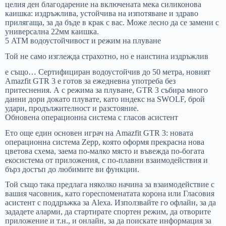
целия ден благодарение на включената мека силиконова
каишка: издръжлива, устойчива на изпотяване и здраво
прилягаща, за да бъде в крак с вас. Може лесно да се замени с
универсална 22мм каишка.
5 ATM водоустойчивост и режим на плуване
Той не само изглежда страхотно, но е наистина издръжлив
e също… Сертифициран водоустойчив до 50 метра, новият
Amazfit GTR 3 е готов за ежедневна употреба без
притеснения. А с режима за плуване, GTR 3 събира много
данни дори докато плувате, като индекс на SWOLF, брой
удари, продължителност и разстояние.
Обновена операционна система с гласов асистент
Ето още един основен играч на Amazfit GTR 3: новата
операционна система Zepp, която оформя прекрасна нова
цветова схема, заема по-малко място и въвежда по-богата
екосистема от приложения, с по-плавни взаимодействия и
бърз достъп до любимите ви функции.
Той също така предлага няколко начина за взаимодействие с
вашия часовник, като гореспоменатата корона или Гласовия
асистент с поддръжка за Alexa. Използвайте го офлайн, за да
зададете аларми, да стартирате спортен режим, да отворите
приложение и т.н., и онлайн, за да поискате информация за