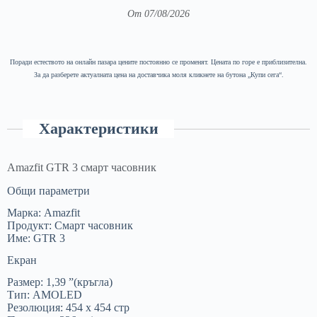
От 07/08/2026
Поради естеството на онлайн пазара цените постоянно се променят. Цената по горе е приблизителна.
За да разберете актуалната цена на доставчика моля кликнете на бутона „Купи сега“.
Характеристики
Amazfit GTR 3 смарт часовник
Общи параметри
Марка: Amazfit
Продукт: Смарт часовник
Име: GTR 3
Екран
Размер: 1,39 ”(кръгла)
Тип: AMOLED
Резолюция: 454 x 454 стр