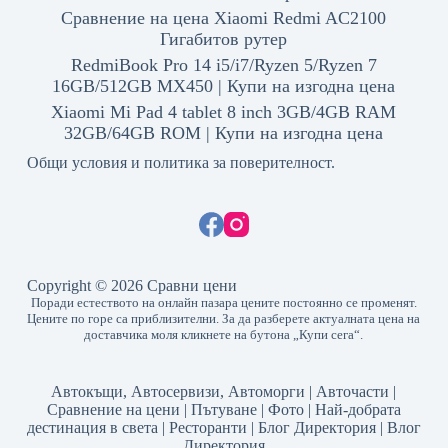
Сравнение на цена Xiaomi Redmi AC2100
Гигабитов рутер
RedmiBook Pro 14 i5/i7/Ryzen 5/Ryzen 7
16GB/512GB MX450 | Купи на изгодна цена
Xiaomi Mi Pad 4 tablet 8 inch 3GB/4GB RAM
32GB/64GB ROM | Купи на изгодна цена
Общи условия и политика за поверителност.
Copyright © 2026 Сравни цени
Поради естеството на онлайн пазара цените постоянно се променят.
Цените по горе са приблизителни. За да разберете актуалната цена на
доставчика моля кликнете на бутона „Купи сега“.
Автокъщи, Автосервизи, Автоморги
|
Авточасти
|
Сравнение на цени
|
Пътуване
|
Фото
|
Най-добрата
дестинация в света
|
Ресторанти
|
Блог Директория
|
Влог
Директория