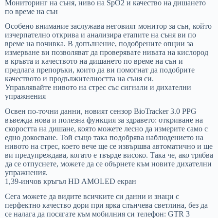
Мониторинг на съня, ниво на SpO2 и качество на дишането
по време на сън
Особено внимание заслужава неговият монитор за сън, който
изчерпателно открива и анализира етапите на съня ви по
време на почивка. В допълнение, подобрените опции за
измерване ви позволяват да проверявате нивата на кислород
в кръвта и качеството на дишането по време на сън и
предлага препоръки, които да ви помогнат да подобрите
качеството и продължителността на съня си.
Управлявайте нивото на стрес със сигнали и дихателни
упражнения
Освен по-точни данни, новият сензор BioTracker 3.0 PPG
въвежда нова и полезна функция за здравето: откриване на
скоростта на дишане, която можете лесно да измерите само с
едно докосване. Той също така подобрява наблюдението на
нивото на стрес, което вече ще се извършва автоматично и ще
ви предупреждава, когато е твърде високо. Така че, ако трябва
да се отпуснете, можете да се обърнете към новите дихателни
упражнения.
1,39-инчов кръгъл HD AMOLED екран
Сега можете да видите всичките си данни и знаци с
перфектно качество дори при ярка слънчева светлина, без да
се налага да посягате към мобилния си телефон: GTR 3