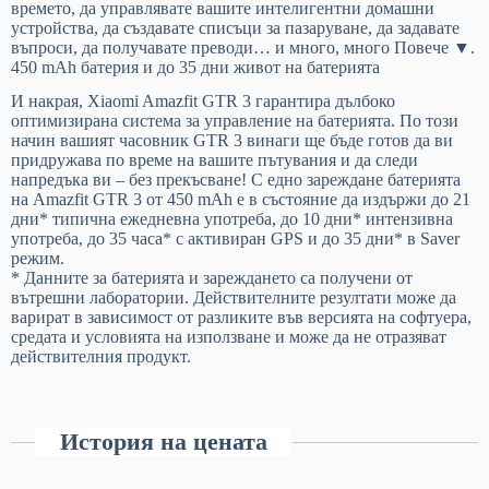
времето, да управлявате вашите интелигентни домашни
устройства, да създавате списъци за пазаруване, да задавате
въпроси, да получавате преводи… и много, много Повече ▼.
450 mAh батерия и до 35 дни живот на батерията
И накрая, Xiaomi Amazfit GTR 3 гарантира дълбоко
оптимизирана система за управление на батерията. По този
начин вашият часовник GTR 3 винаги ще бъде готов да ви
придружава по време на вашите пътувания и да следи
напредъка ви – без прекъсване! С едно зареждане батерията
на Amazfit GTR 3 от 450 mAh е в състояние да издържи до 21
дни* типична ежедневна употреба, до 10 дни* интензивна
употреба, до 35 часа* с активиран GPS и до 35 дни* в Saver
режим.
* Данните за батерията и зареждането са получени от
вътрешни лаборатории. Действителните резултати може да
варират в зависимост от разликите във версията на софтуера,
средата и условията на използване и може да не отразяват
действителния продукт.
История на цената