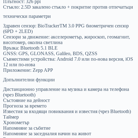
Плътност: 326 ppi
Стъкло: 2.5D закалено стъкло + покритие против отпечатъци
технически параметри
Здравен сензор: BioTrackerTM 3.0 PPG биометричен сензор
(6PD + 2LED)
Сензори за движение: акселерометър, жироскоп, геомагнит,
висотомер, околна светлина
Връзка: Bluetooth 5.1 BLE
GNSS: GPS, GLONASS, Galileo, BDS, QZSS
Съвместими устройства: Android 7.0 или по-нова версия, iOS
12 или по-нова
Приложение: Zepp APP
Допълнителни функции
Дистанционно управление на музика и камера на телефона
(чрез Bluetooth)
Състояние на дейност
Прогноза за времето
Известия за входящи повиквания и известия (чрез Bluetooth)
Таймер
Хронометър
Напомняне за събитие
Напомняне за заседналия начин на живот