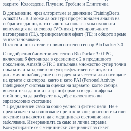
закрито, Колоездене, Плуване, Гребане и Елиптична.
В допълнение, чрез алгоритъма за движение TrainingBeats,
Amazfit GTR 3 може да осигури професионален анализ на
събраните данни, като също така показва максималната
консумация на кислород (VO₂max), тренировъчното
натоварване (TL), тренировъчния ефект (TE) и общото време
за възстановяване.
По-точни показатели с новия оптичен сензор BioTracker 3.0
С подобрения биометричен сензор BioTracker 3.0 PPG,
включващ 6 фотодиода в сравнение с 2 в предишното
поколение, Amazfit GTR 3 изпълнява множество супер точни
показатели за здравето по ултраефективен начин, като
динамично наблюдение на сърдечната честота или насищане
на кръвта с кислород, както и като PAI (Personal Activity
Intelligence)* система за оценка на здравето, която събира
всички тези данни и ги трансформира в една цифрова
стойност, за да разберете по-добре цялостното ви
здравословно състояние.
* Предназначен само за общо уелнес и фитнес цели. Не е
предназначен за използване при откриване, диагностика или
лечение на каквото и да е медицинско състояние или
заболяване. Измерванията са само за лична справка.
Консултирайте се с медицински специалист за съвет.