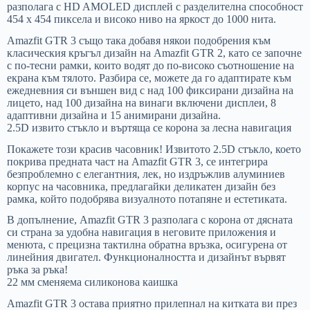
разполага с HD AMOLED дисплей с разделителна способност
454 x 454 пиксела и високо ниво на яркост до 1000 нита.
Amazfit GTR 3 също така добавя някои подобрения към
класическия кръгъл дизайн на Amazfit GTR 2, като се започне
с по-тесни рамки, които водят до по-високо съотношение на
екрана към тялото. Разбира се, можете да го адаптирате към
ежедневния си външен вид с над 100 фиксирани дизайна на
лицето, над 100 дизайна на винаги включени дисплеи, 8
адаптивни дизайна и 15 анимирани дизайна.
2.5D извито стъкло и въртяща се корона за лесна навигация
Покажете този красив часовник! Извитото 2.5D стъкло, което
покрива предната част на Amazfit GTR 3, се интегрира
безпроблемно с елегантния, лек, но издръжлив алуминиев
корпус на часовника, предлагайки деликатен дизайн без
рамка, който подобрява визуалното потапяне и естетиката.
В допълнение, Amazfit GTR 3 разполага с корона от дясната
си страна за удобна навигация в неговите приложения и
менюта, с прецизна тактилна обратна връзка, осигурена от
линейния двигател. Функционалността и дизайнът вървят
ръка за ръка!
22 мм сменяема силиконова каишка
Amazfit GTR 3 остава приятно прилепнал на китката ви през