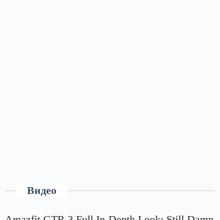
Видео
Amazfit GTR 3 Full In-Depth Look: Still Damn