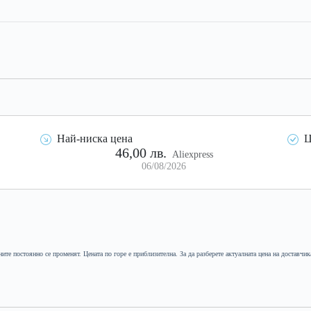
Най-ниска цена
Ц
46,00 лв.
Aliexpress
06/08/2026
ните постоянно се променят. Цената по горе е приблизителна. За да разберете актуалната цена на доставчик