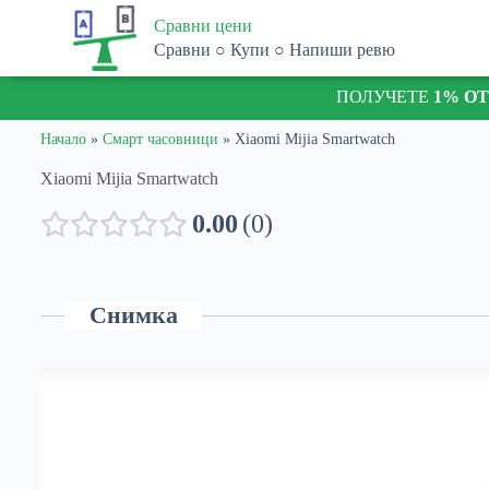
S
Сравни цени
k
Сравни ○ Купи ○ Напиши ревю
i
p
ПОЛУЧЕТЕ
1% О
t
o
c
Начало
»
Смарт часовници
»
Xiaomi Mijia Smartwatch
o
n
Xiaomi Mijia Smartwatch
t
e
0.00
0
n
t
Снимка