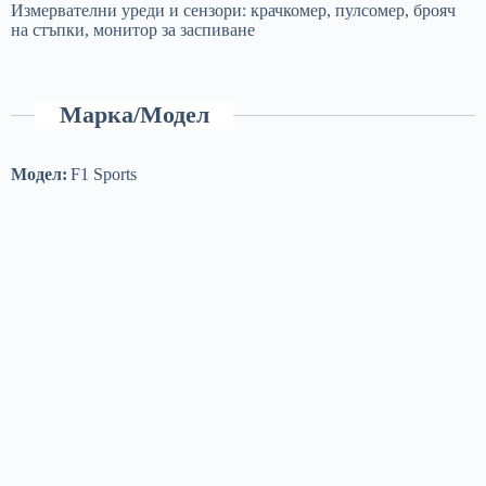
Измервателни уреди и сензори: крачкомер, пулсомер, брояч
на стъпки, монитор за заспиване
Марка/Модел
Модел:
F1 Sports