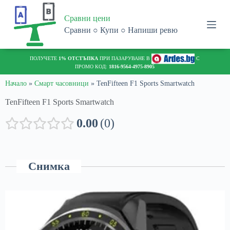
S
Сравни цени
k
i
Сравни ○ Купи ○ Напиши ревю
p
t
o
ПОЛУЧЕТЕ
1% ОТСТЪПКА
ПРИ ПАЗАРУВАНЕ В
С
c
ПРОМО КОД:
1816-9564-4975-8905
o
n
Начало
»
Смарт часовници
»
TenFifteen F1 Sports Smartwatch
t
TenFifteen F1 Sports Smartwatch
e
n
t
0.00
0
Снимка