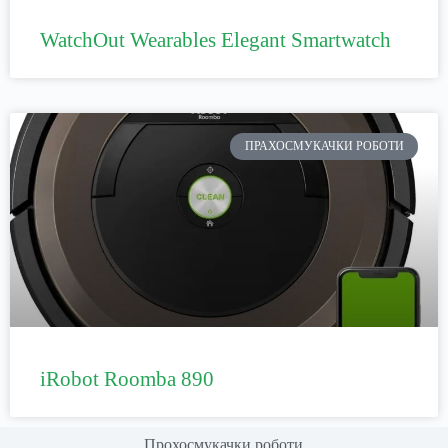
WatchOut Wearables Elegant Smartwatch
ПРАХОСМУКАЧКИ РОБОТИ
iRobot Roomba 890
Прохосмукачки роботи