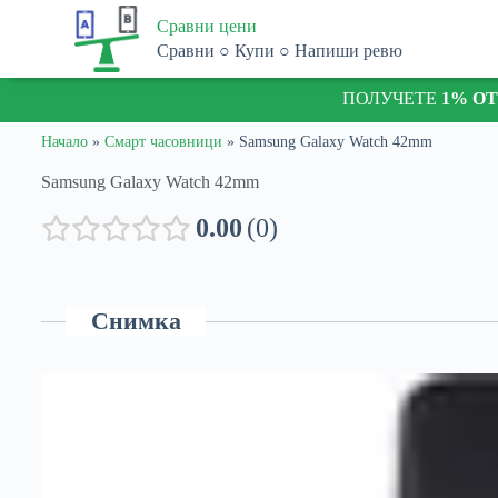
S
Сравни цени
k
Сравни ○ Купи ○ Напиши ревю
i
p
ПОЛУЧЕТЕ
1% О
t
o
c
Начало
»
Смарт часовници
»
Samsung Galaxy Watch 42mm
o
n
Samsung Galaxy Watch 42mm
t
e
0.00
0
n
t
Снимка