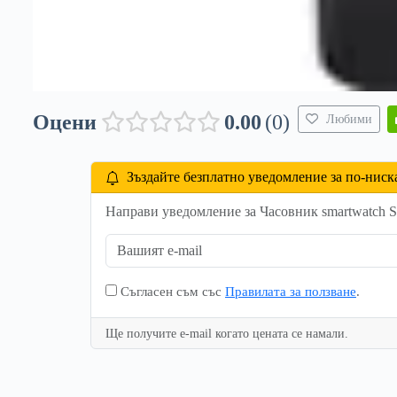
Оцени
0.00
0
Любими
Зъздайте безплатно уведомление за по-ниск
Направи уведомление за Часовник smartwatch S
Съгласен съм със
Правилата за ползване
.
Ще получите e-mail когато цената се намали.