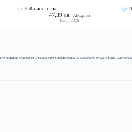
Най-ниска цена
Ц
47,39 лв.
Aliexpress
05/08/2026
ните постоянно се променят. Цената по горе е приблизителна. За да разберете актуалната цена на доставчик