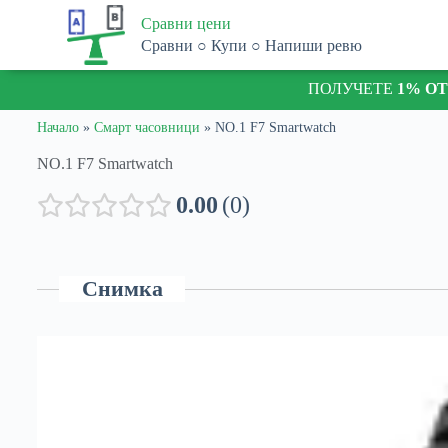
S
Сравни цени
k
Сравни ○ Купи ○ Напиши ревю
i
p
ПОЛУЧЕТЕ
1% О
t
o
c
Начало
»
Смарт часовници
»
NO.1 F7 Smartwatch
o
n
NO.1 F7 Smartwatch
t
e
0.00
0
n
t
Снимка