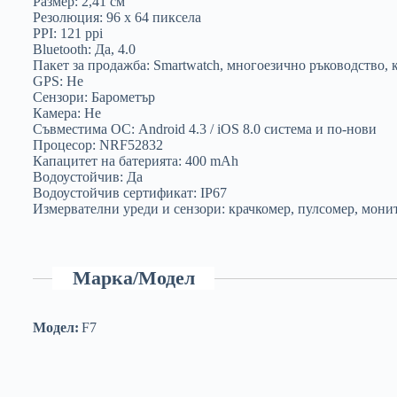
Размер: 2,41 см
Резолюция: 96 x 64 пиксела
PPI: 121 ppi
Bluetooth: Да, 4.0
Пакет за продажба: Smartwatch, многоезично ръководство, к
GPS: Не
Сензори: Барометър
Камера: Не
Съвместима ОС: Android 4.3 / iOS 8.0 система и по-нови
Процесор: NRF52832
Капацитет на батерията: 400 mAh
Водоустойчив: Да
Водоустойчив сертификат: IP67
Измервателни уреди и сензори: крачкомер, пулсомер, монит
Марка/Модел
Модел:
F7