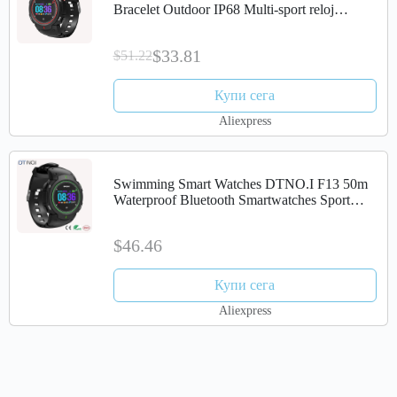
Bracelet Outdoor IP68 Multi-sport reloj
inteligente watch men women
$33.81
$51.22
Купи сега
Aliexpress
Swimming Smart Watches DTNO.I F13 50m
Waterproof Bluetooth Smartwatches Sport
Outdoor 3D Radians Screen Dust-proof Color
Display
$46.46
Купи сега
Aliexpress