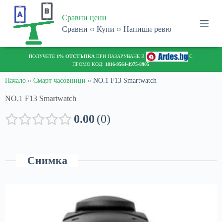
S
Сравни цени
k
i
Сравни ○ Купи ○ Напиши ревю
p
t
o
ПОЛУЧЕТЕ
1% ОТСТЪПКА
ПРИ ПАЗАРУВАНЕ В
С
c
ПРОМО КОД:
1816-9564-4975-8905
o
n
Начало
»
Смарт часовници
»
NO.1 F13 Smartwatch
t
NO.1 F13 Smartwatch
e
n
t
0.00
0
Снимка