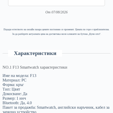
От 07/08/2026
Поради естеството на онлайн пазара цените постоянно се променят. Цената по горе е приблизителна.
За да разберете актуалната цена на доставчика моля кликнете на бутона „Купи сега“.
Характеристики
NO.1 F13 Smartwatch характеристики
Име на модела: F13
Материал: PC
Форма: кръг
Тип: Цвят
Докосване: Да
Размер: 1 инч
Bluetooth: Да, 4.0
Пакет за продажба: Smartwatch, английски наръчник, кабел за
зарядно устройство