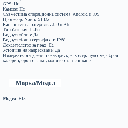
GPS: Не
Камера: Не
Съвместима операционна система: Android и iOS
Процесор: Nordic 51822
Капацитет на батерията: 350 mAh
Тип батерия: Li-Po
Водоустойчив: Да
Водоустойчив сертификат: IP68
Доказателство за прах: Да
Устойчив на надраскване: Да
Измервателни уреди и сензори: крачкомер, пулсомер, брой
калории, брой стъпки, монитор за заспиване
Марка/Модел
Модел:
F13