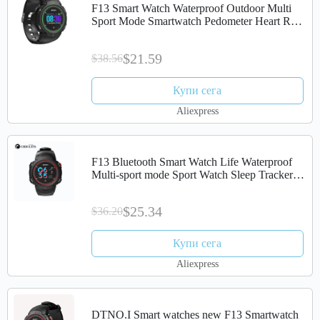
F13 Smart Watch Waterproof Outdoor Multi
Sport Mode Smartwatch Pedometer Heart Rate
Fitness Tracker Smart Watch For IOS Android
$21.59
$38.56
Купи сега
Aliexpress
F13 Bluetooth Smart Watch Life Waterproof
Multi-sport mode Sport Watch Sleep Tracker
Message Reminder Smartwatch
$25.34
$36.20
Купи сега
Aliexpress
DTNO.I Smart watches new F13 Smartwatch